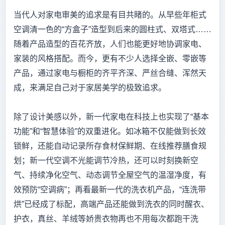
当代人对家电审美的追求是有目共睹的。从早些年柜式
空调清一色的“方盒子”造型到后来的圆柱式、双塔式……
随着产品造型的百花齐放，人们也能更好地协调家电、
家装的风格搭配。而今，更有不少人选择全嵌、零嵌等
产品，通过家电与橱柜的齐平齐深、严丝合缝、浑然天
成，来满足自己对于家居美学的极致追求。
除了设计美感以外，新一代家电在科技上也实现了“基本
功能”和“智慧体验”的双重进化。如冰箱不仅能做到长效
锁鲜，还能自动记录所存食材保鲜期、在线推荐膳食规
划；新一代空调不光能调节冷热，还可以时刻换新空
气、持续净化空气、动态调节全屋空气的温湿净度，有
效预防“空调病”；再看最新一代的洗衣机产品，“连洗带
烘”已经成了标配，高端产品还能做到洗衣的同时醒衣、
护衣，真丝、羊绒等娇贵衣物再也不用每次都跑干洗