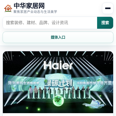
中华家居网
聚焦家居产业动态与生活美学
搜索
媒体入口
首页
家居资讯
家居风水
家居欣赏
时尚饰家
装修设计
家具知识
家居文化
家装攻略
创意家居