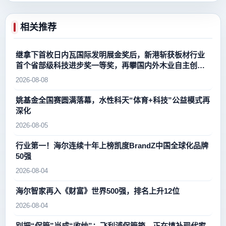
相关推荐
继拿下首枚日内瓦国际发明展金奖后，新港斩获板材行业
首个省部级科技进步奖一等奖，再攀国内外木业自主创新
新高峰
2026-08-08
姚基金全国赛圆满落幕，水性科天“体育+科技”公益模式再
深化
2026-08-05
行业第一！海尔连续十年上榜凯度BrandZ中国全球化品牌
50强
2026-08-04
海尔智家再入《财富》世界500强，排名上升12位
2026-08-04
别把“保管”当成“收纳”：飞利浦保管箱，正在填补现代家