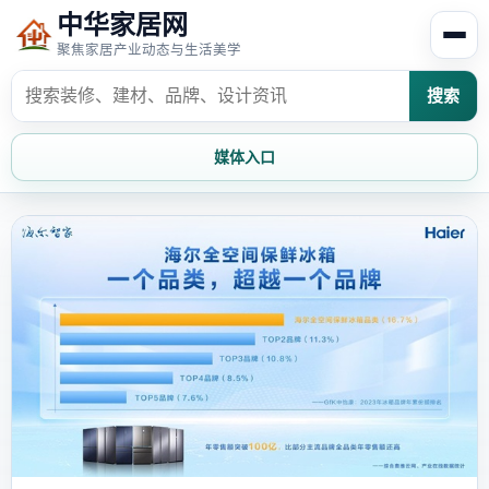
中华家居网
聚焦家居产业动态与生活美学
搜索
媒体入口
首页
家居资讯
家居风水
家居欣赏
时尚饰家
装修设计
家具知识
家居文化
家装攻略
创意家居