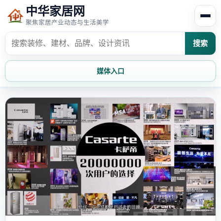
中华家居网
聚焦家居产业动态与生活美学
搜索
媒体入口
首页
家居资讯
家居风水
家居欣赏
时尚饰家
装修设计
家具知识
家居文化
家装攻略
创意家居