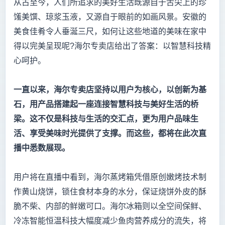
从古至今，人们所追求的美好生活既源自于舌尖上的珍
馐美馔、琼浆玉液，又源自于眼前的如画风景。安徽的
美食佳肴令人垂涎三尺，如何让这些地道的美味在家中
得以完美呈现呢?海尔专卖店给出了答案：以智慧科技精
心呵护。
一直以来，海尔专卖店坚持以用户为核心，以创新为基
石，用产品搭建起一座连接智慧科技与美好生活的桥
梁。这不仅是科技与生活的交汇点，更为用户品味生
活、享受美味时光提供了支撑。而这些，都将在此次直
播中悉数展现。
用户将在直播中看到，海尔蒸烤箱凭借原创嫩烤技术制
作黄山烧饼，锁住食材本身的水分，保证烧饼外皮的酥
脆不柴、内部的鲜嫩可口。海尔冰箱则以全空间保鲜、
冷冻智能恒温科技大幅度减少鱼肉营养成分的流失，将