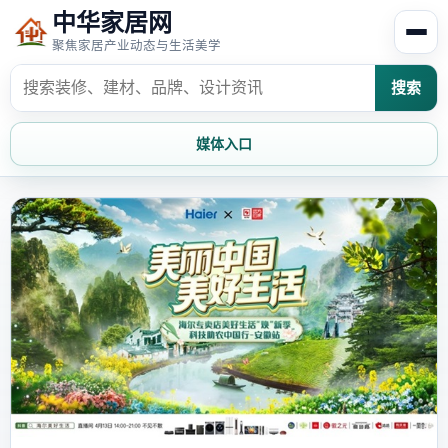
中华家居网
聚焦家居产业动态与生活美学
搜索
媒体入口
首页
家居资讯
家居风水
家居欣赏
时尚饰家
装修设计
家具知识
家居文化
家装攻略
创意家居