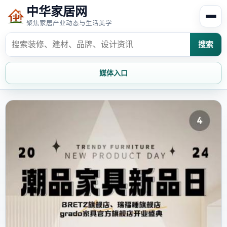
中华家居网
聚焦家居产业动态与生活美学
搜索
媒体入口
首页
家居资讯
家居风水
家居欣赏
时尚饰家
装修设计
家具知识
家居文化
家装攻略
创意家居