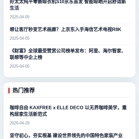
好太太纯平零嵌晾衣机S10京东首发 智能晾晒开启舒适新
生活
2025-04-05
想让客厅秒变艺术画廊？上京东入手海信艺术电视R8K
2025-04-05
《财富》全球最受赞赏公司榜单发布：阿里、海尔智家、
联想等中企上榜
2025-04-05
热门推荐
咖啡自由 KAXFREE x ELLE DECO 以无界咖啡美学，重
构居家生活新范式
2026-04-28
坚守初心，夯实根基 建设世界领先的中国特色家装产业