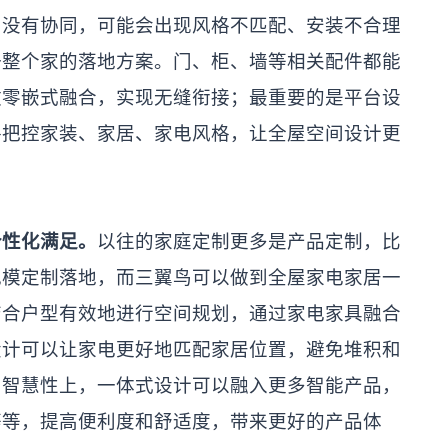
间没有协同，可能会出现风格不匹配、安装不合理
一整个家的落地方案。门、柜、墙等相关配件都能
做零嵌式融合，实现无缝衔接；最重要的是平台设
格把控家装、家居、家电风格，让全屋空间设计更
个性化满足。
以往的家庭定制更多是产品定制，比
规模定制落地，而三翼鸟可以做到全屋家电家居一
结合户型有效地进行空间规划，通过家电家具融合
设计可以让家电更好地匹配家居位置，避免堆积和
；智慧性上，一体式设计可以融入更多智能产品，
等等，提高便利度和舒适度，带来更好的产品体