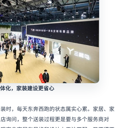
体化，家装建设更省心
家装时，每天东奔西跑的状态属实心累。家居、家
门店询问，整个送装过程更是要与多个服务商对