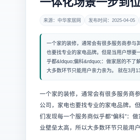
一体化场景一步到
来源：中华家居网
发布时间：2025-04-05
一个家的装修，通常会有很多服务商参与
也要找专业的家电品牌。但是当用户想要
乎都&ldquo;偏科&rdquo;：做家
大多数环节只能用户亲力亲为。 就在3月13
一个家的装修，通常会有很多服务商
公司，家电也要找专业的家电品牌。
们发现每一个服务商似乎都“偏科”：
业壁垒太高，所以大多数环节只能用