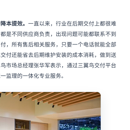
的降本提效。
一直以来，行业在后期交付上都很难
节都是不同供应商负责，出现问题可能都联系不到
交付，所有售后相关服务，只要一个电话就能全部
化交付还能省去后期维护安装的成本消耗，做到送
翼鸟市场总经理张华军表示，通过三翼鸟交付平台
统一监理的一体化专业服务。