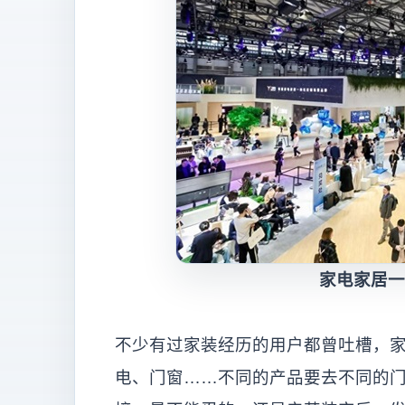
家电家居一
不少有过家装经历的用户都曾吐槽，
电、门窗……不同的产品要去不同的