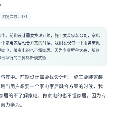
位
浏览次数：171
其中。前期设计需要找设计师，施工要装家装公司，家电
一个家电家居融合方案的时候，我们发现每一个服务商似
居的不了解家电，做家电的也不懂家居。因为专业壁垒太高，所以
日举行的三翼鸟新模式暨...
参与其中。前期设计需要找设计师，施工要装家装
但是当用户想要一个家电家居融合方案的时候，我
做家居的不了解家电，做家电的也不懂家居。因为专
户亲力亲为。