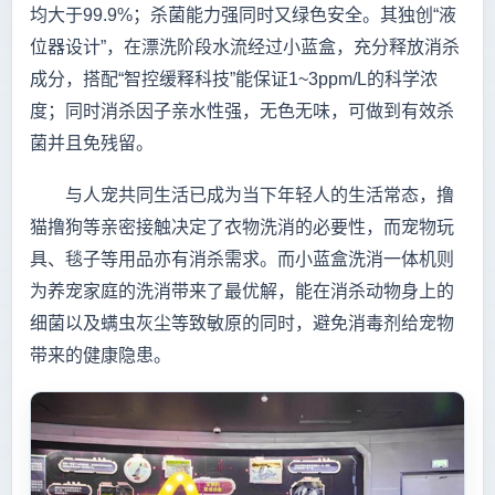
均大于99.9%；杀菌能力强同时又绿色安全。其独创“液
位器设计”，在漂洗阶段水流经过小蓝盒，充分释放消杀
成分，搭配“智控缓释科技”能保证1~3ppm/L的科学浓
度；同时消杀因子亲水性强，无色无味，可做到有效杀
菌并且免残留。
与人宠共同生活已成为当下年轻人的生活常态，撸
猫撸狗等亲密接触决定了衣物洗消的必要性，而宠物玩
具、毯子等用品亦有消杀需求。而小蓝盒洗消一体机则
为养宠家庭的洗消带来了最优解，能在消杀动物身上的
细菌以及螨虫灰尘等致敏原的同时，避免消毒剂给宠物
带来的健康隐患。