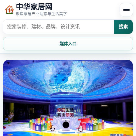
中华家居网
聚焦家居产业动态与生活美学
搜索
媒体入口
首页
家居资讯
家居风水
家居欣赏
时尚饰家
装修设计
家具知识
家居文化
家装攻略
创意家居