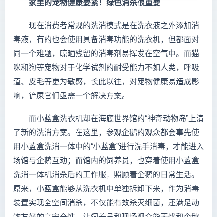
家里的宠物健康要紧！绿色消杀很重要
现在消费者常规的洗消模式是在洗衣液之外添加消
毒液，有的也会使用具备消毒功能的洗衣机，但都面对
同一个难题，晾晒残留的消毒剂易挥发在空气中。而猫
咪和狗等宠物对于化学试剂的耐受能力不如人类，呼吸
道、皮毛等更为敏感，长此以往，对宠物健康易造成影
响，铲屎官们亟需一个解决方案。
而小蓝盒洗衣机却在海底世界馆的“神奇动物岛”上演
了新的洗消方案。在这里，参观企鹅的观众都会事先使
用小蓝盒洗消一体中的“小蓝盒”进行洗手消毒，才能进入
场馆与企鹅互动；而馆内的饲养员，也穿着使用小蓝盒
洗消一体机消杀后的工作服，照顾着企鹅的日常生活。
原来，小蓝盒能够从洗衣机中单独拆卸下来，作为消毒
装置实现全空间消杀，不仅能有效杀灭细菌，还满足动
物友好的高安全性，让饲养员和现场观众能无忧和企鹅