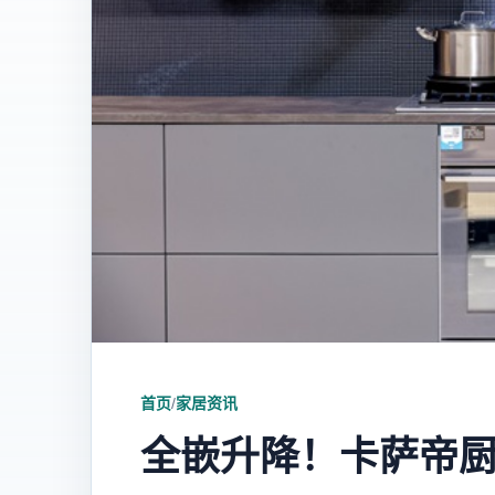
首页
/
家居资讯
全嵌升降！卡萨帝厨