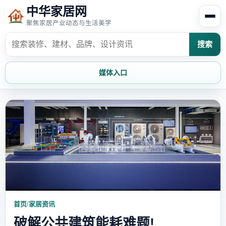
中华家居网
聚焦家居产业动态与生活美学
搜索
媒体入口
首页
家居资讯
家居风水
家居欣赏
时尚饰家
装修设计
家具知识
家居文化
首页
/
家居资讯
家装攻略
创意家居
破解公共建筑能耗难题!