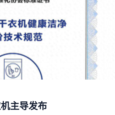
衣机主导发布