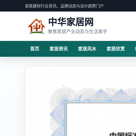
家居建材行业资讯、品牌动态与设计趋势门户
中华家居网
聚焦家居产业动态与生活美学
首页
家居资讯
家居风水
家居欣赏