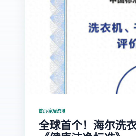
首页
/
家居资讯
全球首个！海尔洗