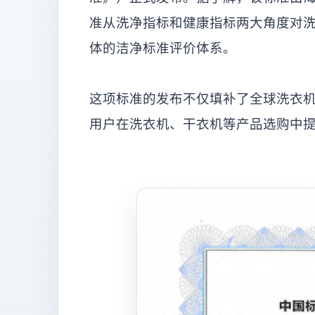
准从洗净指标和健康指标两大角度对洗
体的洁净标准评价体系。
这项标准的发布不仅填补了全球洗衣
用户在洗衣机、干衣机等产品选购中