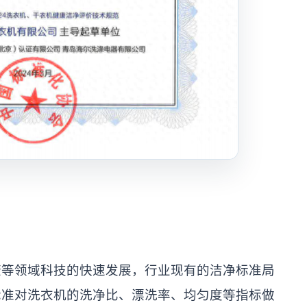
白
康等领域科技的快速发展，行业现有的洁净标准局
标准对洗衣机的洗净比、漂洗率、均匀度等指标做