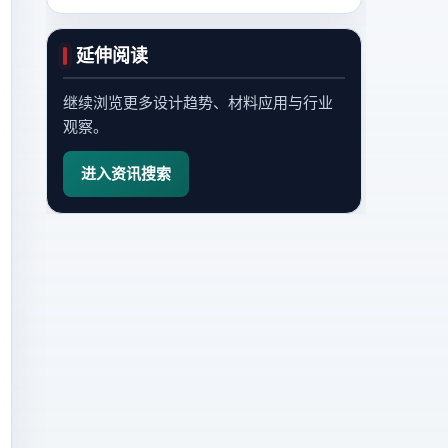
延伸阅读
继续浏览更多设计趋势、材料应用与行业
观察。
进入资讯搜索