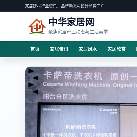
家居建材行业资讯、品牌动态与设计趋势门户
中华家居网
聚焦家居产业动态与生活美学
首页
家居资讯
家居风水
家居欣赏