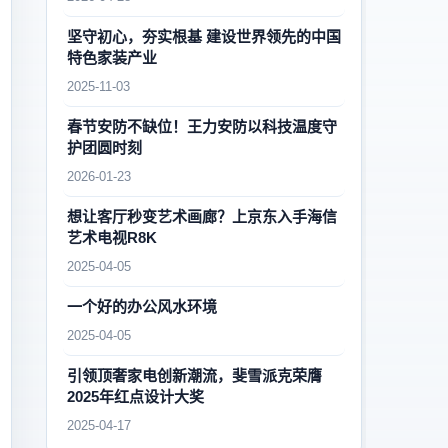
坚守初心，夯实根基 建设世界领先的中国
特色家装产业
2025-11-03
春节安防不缺位！王力安防以科技温度守
护团圆时刻
2026-01-23
想让客厅秒变艺术画廊？上京东入手海信
艺术电视R8K
2025-04-05
一个好的办公风水环境
2025-04-05
引领顶奢家电创新潮流，斐雪派克荣膺
2025年红点设计大奖
2025-04-17