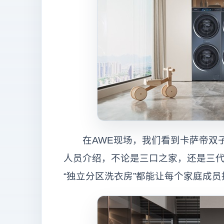
在AWE现场，我们看到卡萨帝双子
人员介绍，不论是三口之家，还是三代
“独立分区洗衣房”都能让每个家庭成