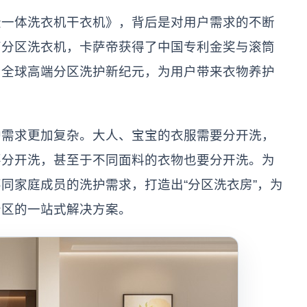
体洗衣机干衣机》，背后是对用户需求的不断
筒分区洗衣机，卡萨帝获得了中国专利金奖与滚筒
了全球高端分区洗护新纪元，为用户带来衣物养护
求更加复杂。大人、宝宝的衣服需要分开洗，
要分开洗，甚至于不同面料的衣物也要分开洗。为
同家庭成员的洗护需求，打造出“分区洗衣房”，为
分区的一站式解决方案。