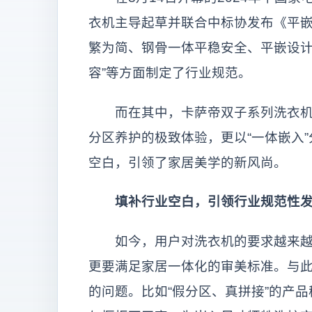
衣机主导起草并联合中标协发布《平嵌
繁为简、钢骨一体平稳安全、平嵌设
容”等方面制定了行业规范。
而在其中，卡萨帝双子系列洗衣机以
分区养护的极致体验，更以“一体嵌入”
空白，引领了家居美学的新风尚。
填补行业空白，引领行业规范性发
如今，用户对洗衣机的要求越来越细
更要满足家居一体化的审美标准。与
的问题。比如“假分区、真拼接”的产