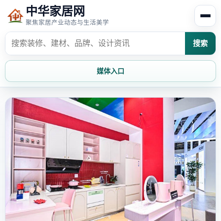
中华家居网
聚焦家居产业动态与生活美学
搜索
媒体入口
首页
家居资讯
家居风水
家居欣赏
时尚饰家
装修设计
家具知识
家居文化
家装攻略
创意家居