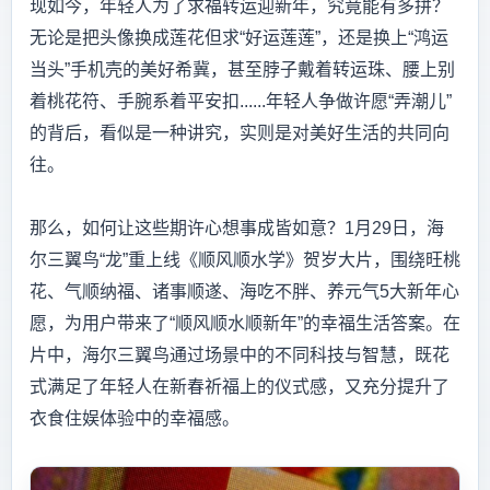
现如今，年轻人为了求福转运迎新年，究竟能有多拼？
无论是把头像换成莲花但求“好运莲莲”，还是换上“鸿运
当头”手机壳的美好希冀，甚至脖子戴着转运珠、腰上别
着桃花符、手腕系着平安扣......年轻人争做许愿“弄潮儿”
的背后，看似是一种讲究，实则是对美好生活的共同向
往。
那么，如何让这些期许心想事成皆如意？1月29日，海
尔三翼鸟“龙”重上线《顺风顺水学》贺岁大片，围绕旺桃
花、气顺纳福、诸事顺遂、海吃不胖、养元气5大新年心
愿，为用户带来了“顺风顺水顺新年”的幸福生活答案。在
片中，海尔三翼鸟通过场景中的不同科技与智慧，既花
式满足了年轻人在新春祈福上的仪式感，又充分提升了
衣食住娱体验中的幸福感。