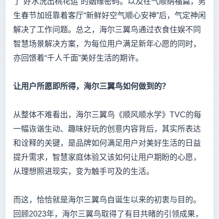
了“好水洗出桃花运”的姻缘密码。以及在气顺纳福篇，男
生春节加班靠着客厅“新鲜好空气顺心安神”后，气定神闲
解决了工作问题。总之，海尔三翼鸟通过衣食住娱不同
智慧场景解决方案，为每位用户满足新年心愿的同时，
亦回馈着“千人千面”美好生活的期许。
让用户所愿即所得，海尔三翼鸟如何做到的？
从整体不难看出，海尔三翼鸟《顺风顺水学》TVC的每
一幅诙谐生动、趣味好玩的创意内容背后，其实所表达
和诠释的关键，是品牌如何满足用户对美好生活的日益
提升需求，智慧家庭体验又该如何让用户期盼的心愿，
从理想照进现实，变为触手可及的生活。
而这，恰恰就是海尔三翼鸟自诞生以来的初衷与目的。
回顾2023年，海尔三翼鸟取得了有目共睹的引领成果，