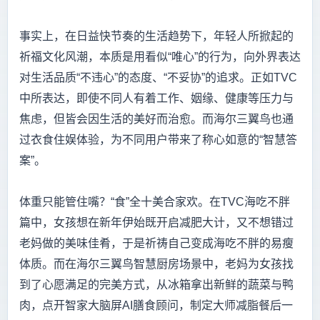
事实上，在日益快节奏的生活趋势下，年轻人所掀起的
祈福文化风潮，本质是用看似“唯心”的行为，向外界表达
对生活品质“不违心”的态度、“不妥协”的追求。正如TVC
中所表达，即使不同人有着工作、姻缘、健康等压力与
焦虑，但皆会因生活的美好而治愈。而海尔三翼鸟也通
过衣食住娱体验，为不同用户带来了称心如意的“智慧答
案”。
体重只能管住嘴？“食”全十美合家欢。在TVC海吃不胖
篇中，女孩想在新年伊始既开启减肥大计，又不想错过
老妈做的美味佳肴，于是祈祷自己变成海吃不胖的易瘦
体质。而在海尔三翼鸟智慧厨房场景中，老妈为女孩找
到了心愿满足的完美方式，从冰箱拿出新鲜的蔬菜与鸭
肉，点开智家大脑屏AI膳食顾问，制定大师减脂餐后一