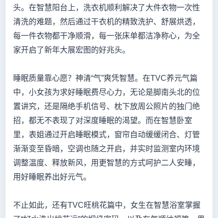
头。在智慧阳台上，洗衣机顺利解决了大件衣物一次性
清洗的难题，然后通过干衣机的精致洗护、舒展烘透，
每一件衣物都干净顺滑，每一张床单都洁净称心，为全
家开启了新年大展宏图的好兆头。
睡眠质量靠心愿？神清“气”爽凭智慧。在TVC养元气篇
中，小女孩为求好睡眠费尽心力，无论是脚南头北的位
置讲究，还是隔绝手机信号、枕下放周公照片的独门绝
招，都无不表现了对深度睡眠的渴望。而在智慧卧室
里，表姐通过开启睡眠模式，窗帘自动缓缓闭合、灯管
渐渐变至昏暗，空调也随之开启，并实时监测室内环境
调整温度、释放新风，用更智慧的方式呵护二人安睡，
用好睡眠养出好元气。
不止如此，还有TVC旺桃花篇中，女生在智慧浴室掌握