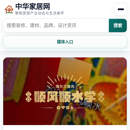
中华家居网
聚焦家居产业动态与生活美学
搜索
媒体入口
首页
家居资讯
家居风水
家居欣赏
时尚饰家
装修设计
家具知识
家居文化
家装攻略
创意家居