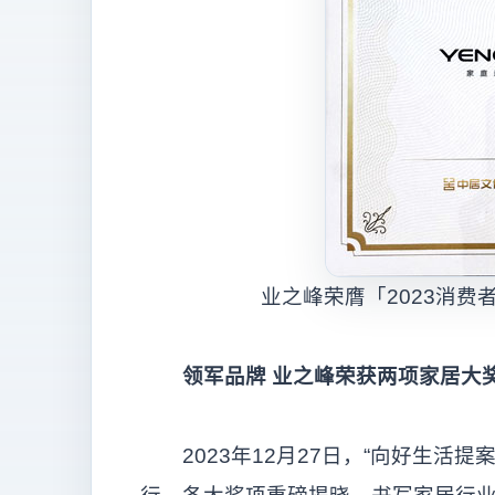
业之峰荣膺「2023消
领军品牌
业之峰荣获两项家居大
2023年12月27日，“向好生活提