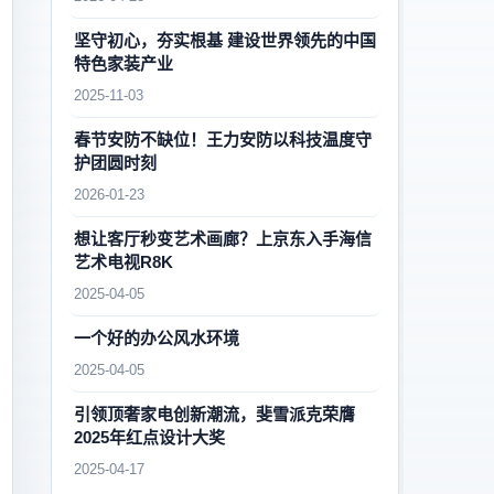
坚守初心，夯实根基 建设世界领先的中国
特色家装产业
2025-11-03
春节安防不缺位！王力安防以科技温度守
护团圆时刻
2026-01-23
想让客厅秒变艺术画廊？上京东入手海信
艺术电视R8K
2025-04-05
一个好的办公风水环境
2025-04-05
引领顶奢家电创新潮流，斐雪派克荣膺
2025年红点设计大奖
2025-04-17