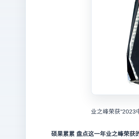
业之峰荣获“202
硕果累累
盘点这一年业之峰荣获