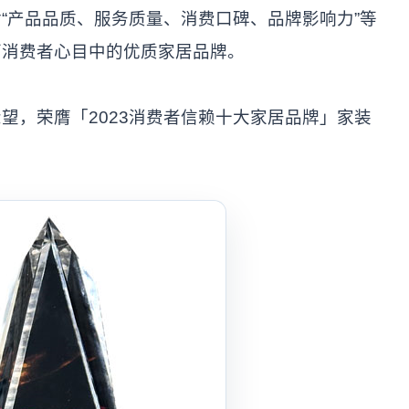
“产品品质、服务质量、消费口碑、品牌影响力”等
下消费者心目中的优质家居品牌。
，荣膺「2023消费者信赖十大家居品牌」家装
。