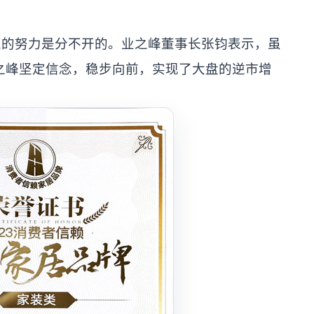
努力是分不开的。业之峰董事长张钧表示，虽
业之峰坚定信念，稳步向前，实现了大盘的逆市增