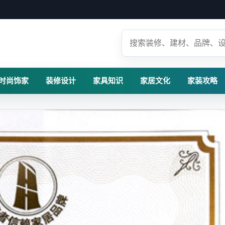
时尚饰家
装修设计
家具知识
家居文化
家装攻略