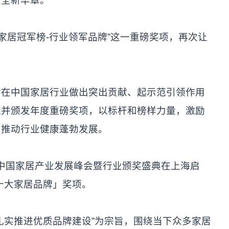
业全新华章。
家居冠军榜-行业领军品牌”这一重磅奖项，再次让
中国家居行业做出突出贡献、起示范引领作用
晓并颁发年度重磅奖项，以标杆和榜样力量，激励
，推动行业健康蓬勃发展。
中国家居产业发展峰会暨行业颁奖盛典在上海启
赖十大家居品牌」奖项。
实推进优质品牌建设”为宗旨，围绕当下众多家居