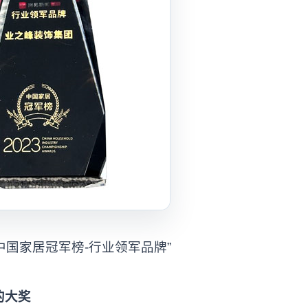
3中国家居冠军榜-行业领军品牌”
的大奖