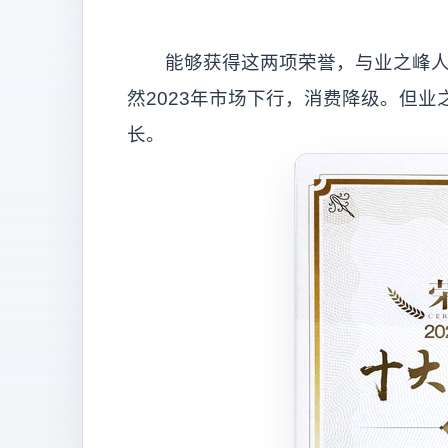
能够获得这两项荣誉，与业之峰人的
然2023年市场下行，消费降级。但
长。