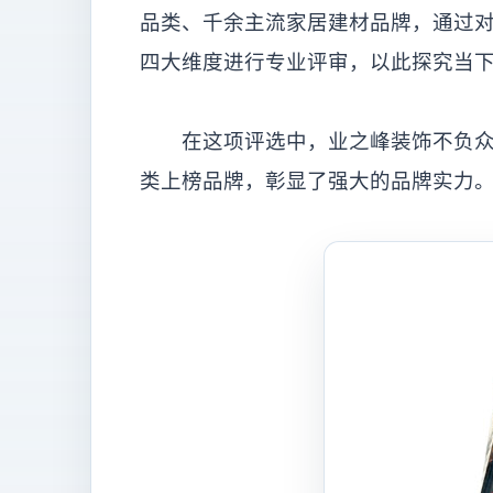
品类、千余主流家居建材品牌，通过对
四大维度进行专业评审，以此探究当
在这项评选中，业之峰装饰不负众望
类上榜品牌，彰显了强大的品牌实力