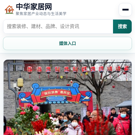
中华家居网
聚焦家居产业动态与生活美学
搜索
媒体入口
首页
家居资讯
家居风水
家居欣赏
时尚饰家
装修设计
家具知识
家居文化
家装攻略
创意家居