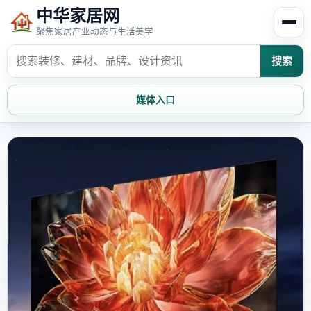
中华家居网
聚焦家居产业动态与生活美学
搜索
媒体入口
首页
家居资讯
家居风水
家居欣赏
时尚饰家
装修设计
家具知识
家居文化
家装攻略
创意家居