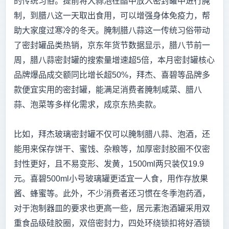
的传统习俗。提前将大蒜泡在醋中放入密封罐中进行腌
制，到腊八这一天取出食用，可以增强身体免疫力，帮
助大家度过寒冷的冬天。腌制腊八蒜这一传统习俗带动
了密封罐品类热销，京东年货节数据显示，腊八节前一
周，腊八蒜密封罐的搜索量增速超5倍，本月密封罐核心
品牌爆品成交额同比增长超50%，拜杰、喜碧等品牌多
款便宜实用的密封罐，能满足消费者腌制咸菜、腊八
蒜、泡菜等多样化需求，成京东热卖款。
比如，拜杰玻璃密封罐不仅可以腌制腊八蒜、泡酒，还
能用来保存饼干、蜜饯、杂粮等，加厚密封胶圈不仅密
封性更好，且不易变形、发黄，1500ml两只装仅19.9
元。喜碧500ml小号玻璃罐更适宜一人食，用作存放果
酱、蜂蜜等。此外，不少消费者还习惯在冬季泡药酒，
对于泡制器皿的要求也更高一些，居元素泡酒罐采用双
重食品级硅胶圈，双倍密封力，四处环绕锁扣将好酒锁