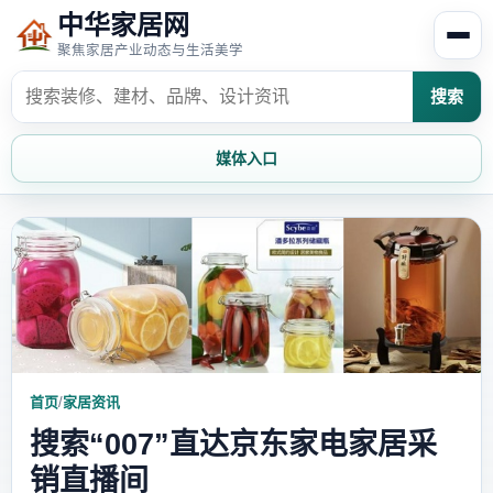
中华家居网
聚焦家居产业动态与生活美学
搜索
媒体入口
首页
家居资讯
家居风水
家居欣赏
时尚饰家
装修设计
首页
/
家居资讯
家具知识
家居文化
搜索“007”直达京东家电家居采
家装攻略
创意家居
销直播间