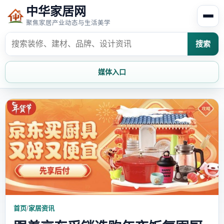
中华家居网
聚焦家居产业动态与生活美学
搜索
媒体入口
首页
家居资讯
家居风水
家居欣赏
时尚饰家
装修设计
家具知识
家居文化
首页
/
家居资讯
家装攻略
创意家居