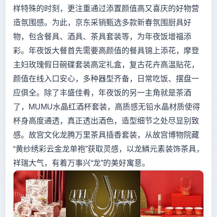
样特殊的时刻，更注重通过添置颜值高又喜庆的好物营
造氛围感。为此，京东采销甄选多款新春氛围厨具好
物，包含餐具、酒具、茶具套装等，为年夜饭增福添
彩。年夜饭大餐首先需要高颜值的餐具锦上添花，摩登
主妇玫瑰假日碗碟套装高定礼盒，复古花卉高温贴花，
颜值在线入口安心，多种器型齐备，日常吃饭、摆盘一
应俱全。除了丰盛佳肴，年夜饭的另一主角就是茶酒
了，MUMU水晶红酒杯套装，高质感无铅水晶材质使得
杯身高度通透，真正透出酒色，造型细节之处尽显别致
感。故宫文化龙腾万里茶具插香套装，从故宫博物院藏
“黄纱绣彩云金龙单袍”获取灵感，以龙鳞元素装饰茶具，
祥瑞大气，有着万事兴“龙”的美好寓意。