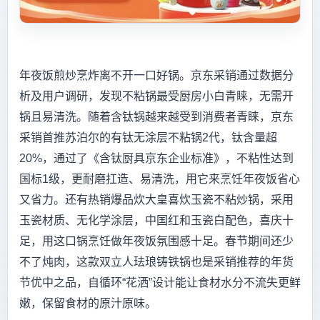
年夜饭煎炒烹炸离不开一口好锅。京东采销通过数据分
析及用户调研，发现不粘锅最受厨房小白青睐，无需开
锅且易清洗。随着含钛锅越来越受到消费者青睐，京东
采销首推苏泊尔的有钛无涂层不粘锅2代，钛含量超
20%，通过了《含钛厨具京东企业标准》，不粘性达到
国标1级，更耐磨扛造、易清洗，用它来烹饪年夜饭省心
又省力。还有热销爆品炊大皇喜炊玉瓷不粘炒锅，采用
玉瓷材质、无化学涂层，中国红和玉瓷白配色，喜庆十
足，用这口锅烹饪做年夜饭氛围感十足。春节期间还少
不了炖肉，这款双立人珐琅铸铁锅也是采销推荐的年货
节优中之品，自循环“花洒”设计能让食材水分不流失更鲜
嫩，保留食材的原汁原味。