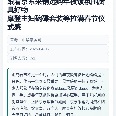
跟着京东采销选购年夜饭氛围厨
具好物
摩登主妇碗碟套装等拉满春节仪
式感
来源：中华家居网
发布时间：2025-04-05
浏览次数：231
距离春节不足一个月，人们的年夜饭筹备计划纷纷提上
日程。作为一年到头最重要、最丰盛的一顿团圆饭，不
少人都希望在除夕夜化身&ldquo;私厨&rdquo;，为家人
露一手。想要年夜饭做得更加得心应手，离不开好用的
厨具帮忙，正值京东年货节期间，京东采销为消费者精
选苏泊尔、炊大皇、双立人、摩登主妇等核心品牌的十
大厨具好物，覆盖锅具、餐具、酒具、...