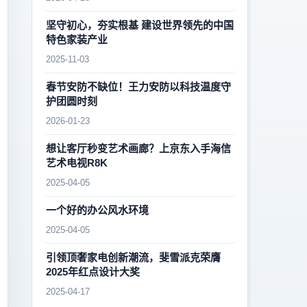
坚守初心，夯实根基 建设世界领先的中国
特色家装产业
2025-11-03
春节安防不缺位！王力安防以科技温度守
护团圆时刻
2026-01-23
想让客厅秒变艺术画廊？上京东入手海信
艺术电视R8K
2025-04-05
一个好的办公风水环境
2025-04-05
引领顶奢家电创新潮流，斐雪派克荣膺
2025年红点设计大奖
2025-04-17