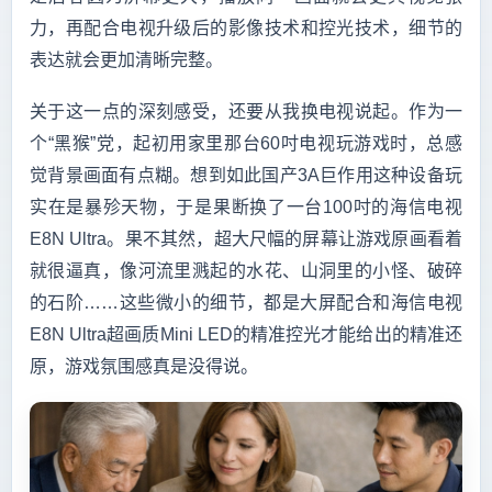
力，再配合电视升级后的影像技术和控光技术，细节的
表达就会更加清晰完整。
关于这一点的深刻感受，还要从我换电视说起。作为一
个“黑猴”党，起初用家里那台60吋电视玩游戏时，总感
觉背景画面有点糊。想到如此国产3A巨作用这种设备玩
实在是暴殄天物，于是果断换了一台100吋的海信电视
E8N Ultra。果不其然，超大尺幅的屏幕让游戏原画看着
就很逼真，像河流里溅起的水花、山洞里的小怪、破碎
的石阶……这些微小的细节，都是大屏配合和海信电视
E8N Ultra超画质Mini LED的精准控光才能给出的精准还
原，游戏氛围感真是没得说。