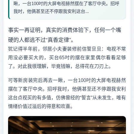
瞅，一台100吋的大屏电视赫然摆在了客厅中央。招呼
我时，他俩甚至还不停跟我安利这台...
事实一再证明，真实的消费体验下，任何一个嘴
硬的人都逃不过“真香定律”。
犹记得半年前，邻居小夫妻装修前信誓旦旦：电视不常
用没必要买大的，买台65吋的摆在家里偶尔看看足够
了。对此我很理解，毕竟钱嘛，总得花在刀刃上。
可等新房装完后再去一瞅，一台100吋的大屏电视赫然
摆在了客厅中央。招呼我时，他俩甚至还不停跟我安利
这台点视买的有多值，仿佛曾经的“誓言”从未发生，唯有
情绪价值过溢后的得意和欢喜。