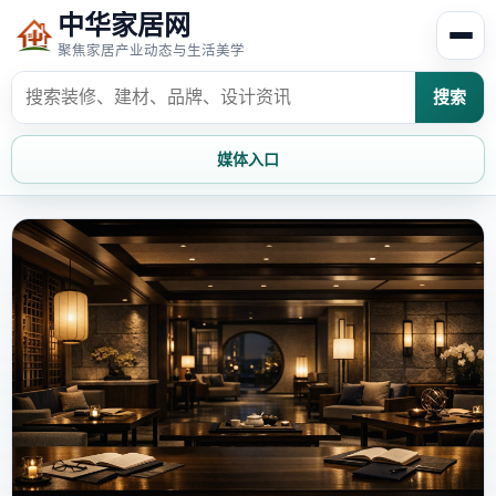
中华家居网
聚焦家居产业动态与生活美学
搜索
媒体入口
首页
家居资讯
家居风水
家居欣赏
时尚饰家
装修设计
家具知识
家居文化
家装攻略
创意家居