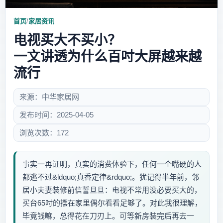
首页
/
家居资讯
电视买大不买小？
一文讲透为什么百吋大屏越来越
流行
来源：中华家居网
发布时间：2025-04-05
浏览次数：172
事实一再证明，真实的消费体验下，任何一个嘴硬的人
都逃不过&ldquo;真香定律&rdquo;。犹记得半年前，邻
居小夫妻装修前信誓旦旦：电视不常用没必要买大的，
买台65吋的摆在家里偶尔看看足够了。对此我很理解，
毕竟钱嘛，总得花在刀刃上。可等新房装完后再去一