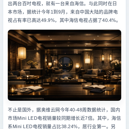
出两台百吋电视，就有一台来自海信。与此同时在日
本市场，据统计今年1到9月，来自中国大陆的品牌电
视占有率已高达49.9%，其中海信电视占据了40.4%。
不止是国外，据奥维云网今年40-48周数据统计，国内
市场Mini LED电视销量较同期增长近7倍。其中，海信
系Mini LED电视销量占比38.24%，居行业第一。另