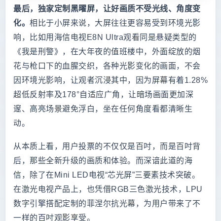
最后，独家定制黑曜屏，让好画质不受光线、角度变
化。
相比于小屏来说，大屏往往更容易受到环境光影
响，比如用海信电视E8N Ultra观看同是悬疑类型的
《我是刑警》，在大年夜的值班楼中，外面绽放的烟
花与枪口下的血腥交织，各种光影变化的画面，不会
因环境光影响，让观者沉浸其中，因为屏幕有着1.28%
超低反射率及178°自适应广角，让暗场画面更加深
邃、高亮场景避免浮白，坐在任何角度看都清晰生
动。
从本质上看，用户投票的不仅仅是百吋，而是百吋背
后，那些全新升级的画质和体验。而深谙此道的海
信，除了在Mini LED电视“芯光屏”三要素技术突破。
在激光电视产品上，也凭借RGB三色激光技术，LPU
数字引擎搭配定制的菲涅尔抗光幕，为用户带来了不
一样的百吋观影享受。