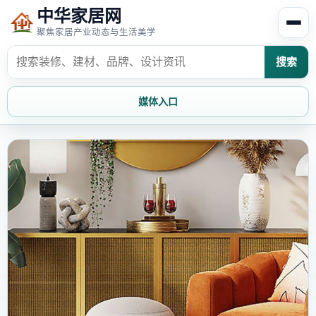
中华家居网
聚焦家居产业动态与生活美学
搜索
媒体入口
首页
家居资讯
家居风水
家居欣赏
时尚饰家
装修设计
家具知识
家居文化
家装攻略
创意家居