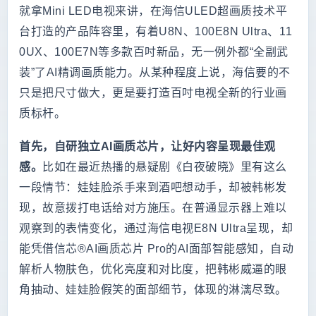
就拿Mini LED电视来讲，在海信ULED超画质技术平
台打造的产品阵容里，有着U8N、100E8N Ultra、11
0UX、100E7N等多款百吋新品，无一例外都“全副武
装”了AI精调画质能力。从某种程度上说，海信要的不
只是把尺寸做大，更是要打造百吋电视全新的行业画
质标杆。
首先，自研独立AI画质芯片，让好内容呈现最佳观
感。
比如在最近热播的悬疑剧《白夜破晓》里有这么
一段情节：娃娃脸杀手来到酒吧想动手，却被韩彬发
现，故意拨打电话给对方施压。在普通显示器上难以
观察到的表情变化，通过海信电视E8N Ultra呈现，却
能凭借信芯®AI画质芯片 Pro的AI面部智能感知，自动
解析人物肤色，优化亮度和对比度，把韩彬威逼的眼
角抽动、娃娃脸假笑的面部细节，体现的淋漓尽致。