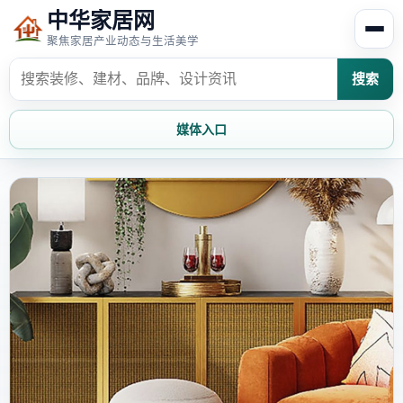
中华家居网
聚焦家居产业动态与生活美学
搜索
媒体入口
首页
家居资讯
家居风水
家居欣赏
时尚饰家
装修设计
家具知识
家居文化
家装攻略
创意家居