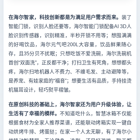
在海尔智家，科技创新都是为满足用户需求而来。
装了
智能门锁，识别人脸还要等，海尔智能门锁配备AI 3D人
脸识别传感器，识别精准，半秒开锁不用等；想囤满满
的好喝饮品，海尔元气吧200L大容量，饮品鲜果随心
存，且35分贝不扰眠；只想吃饭不爱洗碗，海尔洗碗机
首创“双面洗”，正反都干净；打扫卫生有死角，想想都头
疼，海尔扫地机器人不费力、不缠毛发、主动避障等，
是养宠、有娃家庭的“福音”；想要生活有品质，手持挂烫
机猫耳设计，轻巧熨平褶皱。
在原创科技的基础上，海尔智家还为用户升级体验，让
生活有了幸福的模样。
不知道吃什么，智慧冰箱不仅能
根据食材为全家人推荐菜谱，还能联动烤箱实现一键自
动烘烤牛排、烤蛋挞；在家一个人太无聊，有了海尔小