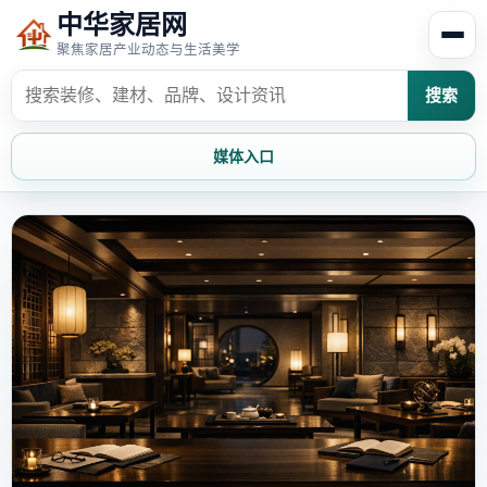
中华家居网
聚焦家居产业动态与生活美学
搜索
媒体入口
首页
家居资讯
家居风水
家居欣赏
时尚饰家
装修设计
家具知识
家居文化
家装攻略
创意家居