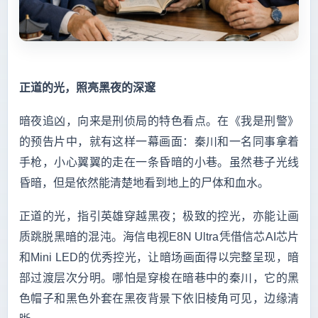
正道的光，照亮黑夜的深邃
暗夜追凶，向来是刑侦局的特色看点。在《我是刑警》
的预告片中，就有这样一幕画面：秦川和一名同事拿着
手枪，小心翼翼的走在一条昏暗的小巷。虽然巷子光线
昏暗，但是依然能清楚地看到地上的尸体和血水。
正道的光，指引英雄穿越黑夜；极致的控光，亦能让画
质跳脱黑暗的混沌。海信电视E8N Ultra凭借信芯AI芯片
和Mini LED的优秀控光，让暗场画面得以完整呈现，暗
部过渡层次分明。哪怕是穿梭在暗巷中的秦川，它的黑
色帽子和黑色外套在黑夜背景下依旧棱角可见，边缘清