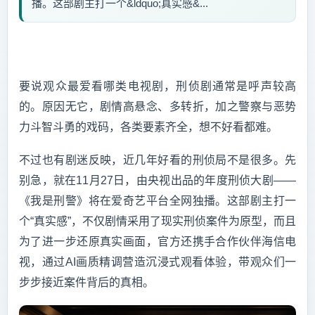
播。这部剧主打一个&ldquo;真实感&...
要说观众最爱看哪类电视剧，刑侦剧通常是呼声较高
的。原因无它，剧情高悬念、多转折，加之警察与恶势
力斗智斗勇的戏码，各类要素齐全，想不好看都难。
不过也有剧迷反映，近几年好看的刑侦局不是很多。先
别急，就在11月27日，由央视出品的年度刑侦大剧——
《我是刑警》将在爱奇艺平台全网独播。这部剧主打一
个“真实感”，不仅剧情采用了现实刑侦案件为原型，而且
为了进一步还原真实画面，官方还携手合作伙伴海信电
视，通过AI画质精调营造沉浸式观看体验，带观众们一
步步接近案件背后的真相。