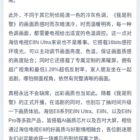
晰。
此外，不同于其它刑侦局清一色的冷灰色调，《我是刑
警》的画面质感时而灰暗清冷，时而温暖明亮，每一种
色调画面，都需要电视给出适宜的色温调控。这一点对
海信电视E8N Ultra来说也不是难事。它搭载16bits感控
环境光，可以主动调节画面亮度、色温，保证画面质感
的高度贴合；同时它还搭载了专属定制的黑曜屏，拥有
超广视角和最低1.28%超低反射率，家人朋友坐在一起
追剧，哪怕侧面视角，依然有完整清晰的画面。
真相永远不会缺席，出彩画质也当如此。随着《我是刑
警》的正式开播，在追剧的同时，也别忘了抽时间升级
一下画质体验。海信E8系列E8N Ultra、E8N、以及E8N
Pro等多款产品，皆搭载AI画质芯片以及百吋大屏，相信
通过海信电视E8的好画质与好剧情相融合，各位剧迷朋
友们必定能收获一场难忘的刑侦探案之旅。