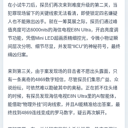
在小试牛刀后，探员们再次来到难度升级的第二关，当
犯罪现场留下的关键线索无法看清，即使锁定四名嫌疑
人也不能揪出凶手。就在一筹莫展之际，探员们通过峰
值亮度可达6000nits的海信电视E8N Ultra，开启亮度调
节功能，凭借Mini LED超画质精细控光，令微小物证瞬
间层次分明、细节尽显，并发现“IICU”的神秘符号，最终
缉凶归案。
来到第三关，由于案发现场的目击者不愿出头露面，只
有一条离奇的4869数字短信，尽管探员们集思广益、众
说纷纭，可依然难以勘破其中的奥秘。正在抓不住头绪
的时候，有探员发现海信电视E8N Ultra里的AI智能体，
能借助“物理外挂”问询线索，并且AI能精准给出答案，最
终找到4869连线变成的罗马数字，疑云再次解开。