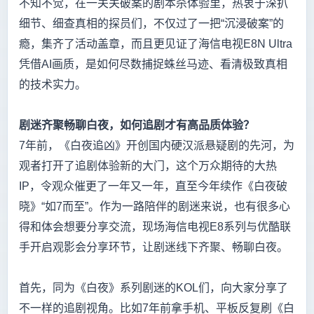
不知不觉，在一关关破案的剧本杀体验里，热衷于深扒
细节、细查真相的探员们，不仅过了一把“沉浸破案”的
瘾，集齐了活动盖章，而且更见证了海信电视E8N Ultra
凭借AI画质，是如何尽数捕捉蛛丝马迹、看清极致真相
的技术实力。
剧迷齐聚畅聊白夜，如何追剧才有高品质体验？
7年前，《白夜追凶》开创国内硬汉派悬疑剧的先河，为
观者打开了追剧体验新的大门，这个万众期待的大热
IP，令观众催更了一年又一年，直至今年续作《白夜破
晓》“如7而至”。作为一路陪伴的剧迷来说，也有很多心
得和体会想要分享交流，现场海信电视E8系列与优酷联
手开启观影会分享环节，让剧迷线下齐聚、畅聊白夜。
首先，同为《白夜》系列剧迷的KOL们，向大家分享了
不一样的追剧视角。比如7年前拿手机、平板反复刷《白