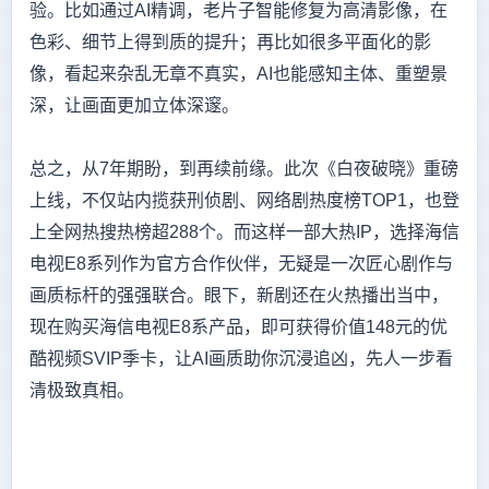
验。比如通过AI精调，老片子智能修复为高清影像，在
色彩、细节上得到质的提升；再比如很多平面化的影
像，看起来杂乱无章不真实，AI也能感知主体、重塑景
深，让画面更加立体深邃。
总之，从7年期盼，到再续前缘。此次《白夜破晓》重磅
上线，不仅站内揽获刑侦剧、网络剧热度榜TOP1，也登
上全网热搜热榜超288个。而这样一部大热IP，选择海信
电视E8系列作为官方合作伙伴，无疑是一次匠心剧作与
画质标杆的强强联合。眼下，新剧还在火热播出当中，
现在购买海信电视E8系产品，即可获得价值148元的优
酷视频SVIP季卡，让AI画质助你沉浸追凶，先人一步看
清极致真相。