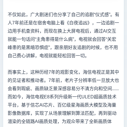
不仅如此，广大剧迷们也分享了自己的追剧“仪式感”。有
人7年前还是在宿舍电脑上看《白夜追凶》，一边追剧一
边用手机查资料，而现在换上大屏电视后，通过AI交互
就能一句话问“主角患得是什么病”，电视就会回答“关宏
峰患的是黑暗恐惧症”，跟亲朋好友追剧的时候，也不用
自己费心讲解，电视就能轻松回答一切。
而事实上，这种历经7年的观影变化，海信电视正是其中
的见证者和推动者。7年前，老片子分辨率低一旦放大也
会看到瑕疵、画质缺乏景深感容易分不清方向和空间......
而如今，海信电视E8系列升级新一代ULED超画质技术
平台，基于信芯AI芯片、百亿级星海画质大模型及海量
影像数据库，实现了从场景理解到算法匹配，再到驱动
渲染的全链路AI画质处理，为观众带来了全新画质体