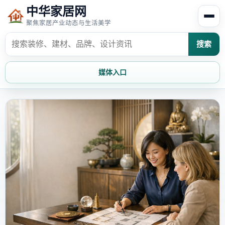
中华家居网
聚焦家居产业动态与生活美学
搜索
媒体入口
首页
家居资讯
家居风水
家居欣赏
时尚饰家
装修设计
家具知识
家居文化
家装攻略
创意家居