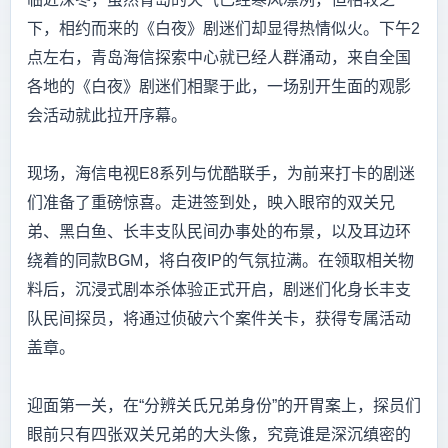
下，相约而来的《白夜》剧迷们却显得热情似火。下午2
点左右，青岛海信探索中心就已经人群涌动，来自全国
各地的《白夜》剧迷们相聚于此，一场别开生面的观影
会活动就此拉开序幕。
现场，海信电视E8系列与优酷联手，为前来打卡的剧迷
们准备了重磅惊喜。走进签到处，映入眼帘的双关兄
弟、黑白鱼、长丰支队民间办事处的布景，以及耳边环
绕着的同款BGM，将白夜IP的气氛拉满。在领取相关物
料后，沉浸式剧本杀体验正式开启，剧迷们化身长丰支
队民间探员，将通过侦破六个案件关卡，获得专属活动
盖章。
迎面第一关，在“分辨关氏兄弟身份”的开胃案上，探员们
眼前只有四张双关兄弟的大头像，究竟谁是深沉缜密的