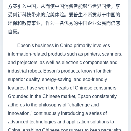
方案引入中国，从而使中国消费者能够与世界同步，享
受创新科技带来的完美体验。爱普生不断贡献于中国的
环保和教育事业，作为一名优秀的中国企业公民而倍感
自豪。
Epson's business in China primarily involves
information-related products such as printers, scanners,
and projectors, as well as electronic components and
industrial robots. Epson's products, known for their
superior quality, energy-saving, and eco-friendly
features, have won the hearts of Chinese consumers.
Grounded in the Chinese market, Epson consistently
adheres to the philosophy of "challenge and
innovation," continuously introducing a series of
advanced technologies and application solutions to
China, enabling Chinese consumers to keep pace with