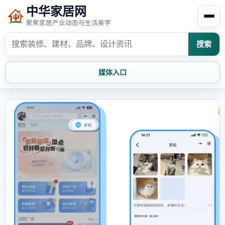
中华家居网
聚焦家居产业动态与生活美学
搜索
媒体入口
首页
家居资讯
家居风水
家居欣赏
时尚饰家
装修设计
家具知识
家居文化
家装攻略
创意家居