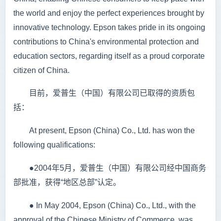
the world and enjoy the perfect experiences brought by
innovative technology. Epson takes pride in its ongoing
contributions to China's environmental protection and
education sectors, regarding itself as a proud corporate
citizen of China.
目前，爱普生（中国）有限公司已取得的资质包
括：
At present, Epson (China) Co., Ltd. has won the
following qualifications:
●2004年5月，爱普生（中国）有限公司经中国商务
部批准，获得“地区总部”认定。
● In May 2004, Epson (China) Co., Ltd., with the
approval of the Chinese Ministry of Commerce, was