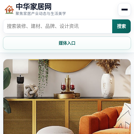
中华家居网
聚焦家居产业动态与生活美学
搜索
媒体入口
首页
家居资讯
家居风水
家居欣赏
时尚饰家
装修设计
家具知识
家居文化
家装攻略
创意家居