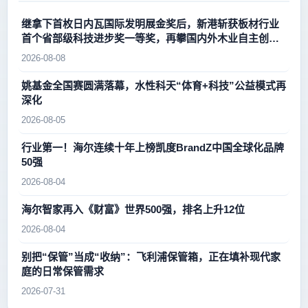
继拿下首枚日内瓦国际发明展金奖后，新港斩获板材行业
首个省部级科技进步奖一等奖，再攀国内外木业自主创新
新高峰
2026-08-08
姚基金全国赛圆满落幕，水性科天“体育+科技”公益模式再
深化
2026-08-05
行业第一！海尔连续十年上榜凯度BrandZ中国全球化品牌
50强
2026-08-04
海尔智家再入《财富》世界500强，排名上升12位
2026-08-04
别把“保管”当成“收纳”：飞利浦保管箱，正在填补现代家
庭的日常保管需求
2026-07-31