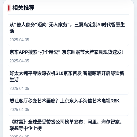
相关推荐
从“替人家务”迈向“无人家务”，三翼鸟定制AI时代智慧生
活
2025-04-05
京东APP搜索“打个哈欠” 京东睡眠节大牌家具现货速发!
2025-04-05
好太太纯平零嵌晾衣机S10京东首发 智能晾晒开启舒适新
生活
2025-04-05
想让客厅秒变艺术画廊？上京东入手海信艺术电视R8K
2025-04-05
《财富》全球最受赞赏公司榜单发布：阿里、海尔智家、
联想等中企上榜