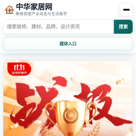
中华家居网
聚焦家居产业动态与生活美学
搜索
媒体入口
首页
家居资讯
家居风水
家居欣赏
时尚饰家
装修设计
家具知识
家居文化
家装攻略
创意家居