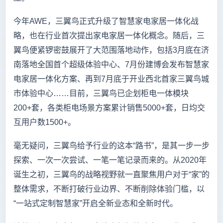
今年AWE，三翼鸟正式升级了智慧家电家居一体化战
略，也在行业首次提出家电家居一体化概念。随后，三
翼鸟便紧锣密鼓展开了大范围落地动作，包括3月底在济
南落地全国首个超级体验中心、7月份建博会发布智慧家
电家居一体化方案、再到7月底于开业西北首家三翼鸟城
市体验中心……目前，三翼鸟已企划柜电一体模块
200+套，各类柜电场景方案累计销售5000+套，日均交
互用户数1500+。
毫无疑问，三翼鸟给予行业的这本“路书”，是其一步一步
探索、一次一次尝试、一笔一笔记录而来的。从2020年
诞生之初，三翼鸟的战略视野就一直聚焦用户对于“家”的
整体需求，不断打破行业边界、不断削除体验门槛，以
“一站式定制智慧家”开启全新业态和全新时代。