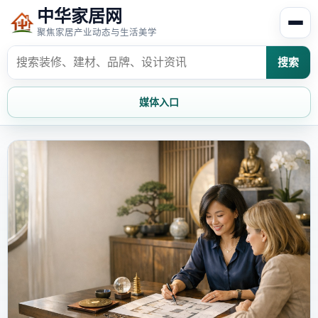
中华家居网
聚焦家居产业动态与生活美学
搜索
媒体入口
首页
家居资讯
家居风水
家居欣赏
时尚饰家
装修设计
家具知识
家居文化
家装攻略
创意家居