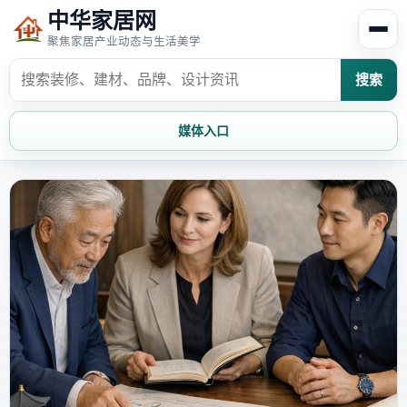
中华家居网
聚焦家居产业动态与生活美学
搜索
媒体入口
首页
家居资讯
家居风水
家居欣赏
时尚饰家
装修设计
家具知识
家居文化
家装攻略
创意家居