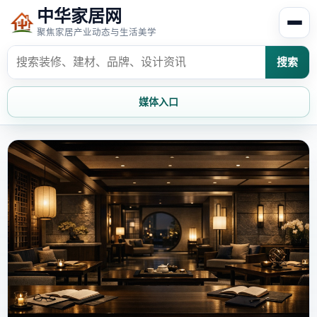
中华家居网
聚焦家居产业动态与生活美学
搜索
媒体入口
首页
家居资讯
家居风水
家居欣赏
时尚饰家
装修设计
家具知识
家居文化
家装攻略
创意家居