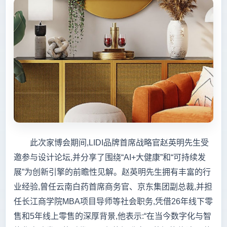
此次家博会期间,LIDI品牌首席战略官赵英明先生受
邀参与设计论坛,并分享了围绕“AI+大健康”和“可持续发
展”为创新引擎的前瞻性见解。赵英明先生拥有丰富的行
业经验,曾任云南白药首席商务官、京东集团副总裁,并担
任长江商学院MBA项目导师等社会职务,凭借26年线下零
售和5年线上零售的深厚背景,他表示:“在当今数字化与智