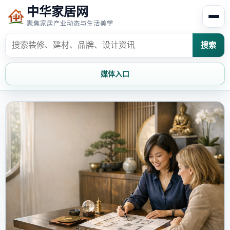
中华家居网
聚焦家居产业动态与生活美学
搜索
媒体入口
首页
家居资讯
家居风水
家居欣赏
时尚饰家
装修设计
家具知识
家居文化
家装攻略
创意家居