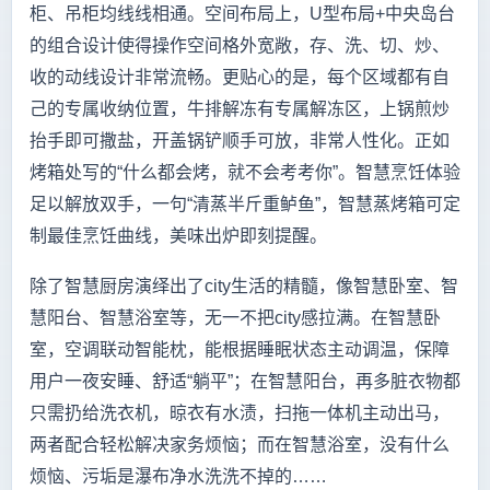
柜、吊柜均线线相通。空间布局上，U型布局+中央岛台
的组合设计使得操作空间格外宽敞，存、洗、切、炒、
收的动线设计非常流畅。更贴心的是，每个区域都有自
己的专属收纳位置，牛排解冻有专属解冻区，上锅煎炒
抬手即可撒盐，开盖锅铲顺手可放，非常人性化。正如
烤箱处写的“什么都会烤，就不会考考你”。智慧烹饪体验
足以解放双手，一句“清蒸半斤重鲈鱼”，智慧蒸烤箱可定
制最佳烹饪曲线，美味出炉即刻提醒。
除了智慧厨房演绎出了city生活的精髓，像智慧卧室、智
慧阳台、智慧浴室等，无一不把city感拉满。在智慧卧
室，空调联动智能枕，能根据睡眠状态主动调温，保障
用户一夜安睡、舒适“躺平”；在智慧阳台，再多脏衣物都
只需扔给洗衣机，晾衣有水渍，扫拖一体机主动出马，
两者配合轻松解决家务烦恼；而在智慧浴室，没有什么
烦恼、污垢是瀑布净水洗洗不掉的……