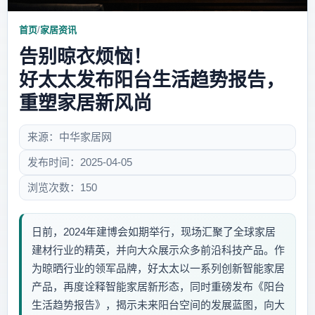
首页
/
家居资讯
告别晾衣烦恼！
好太太发布阳台生活趋势报告，
重塑家居新风尚
来源：中华家居网
发布时间：2025-04-05
浏览次数：150
日前，2024年建博会如期举行，现场汇聚了全球家居
建材行业的精英，并向大众展示众多前沿科技产品。作
为晾晒行业的领军品牌，好太太以一系列创新智能家居
产品，再度诠释智能家居新形态，同时重磅发布《阳台
生活趋势报告》，揭示未来阳台空间的发展蓝图，向大