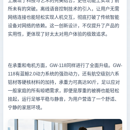
上展现了科技与艺术的完美结合，更在功能上实现了前
所未有的突破。离线语音控制技术的引入，让用户无需
网络连接也能轻松实现人机交互，彻底打破了传统智能
设备对网络的依赖。这一创新设计，不仅提升了产品的
实用性，更体现了好太太对用户体验的极致追求。
在承重和电机方面，GW-118同样进行了全面升级。GW-
118有蓝鲸2.0动力系统的强劲动力，还有航空级别六系
铝材等硬核材料的加持，承重力可高达90斤，足以应对
一般家庭的所有晾晒需求，即便是厚重的被褥也能轻松
挂起，运行足够平稳与静音，为用户营造了一个舒适、
宁静的家居环境。