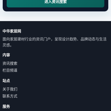
进入资讯搜索
中华家居网
面向家居建材行业的资讯门户，呈现设计趋势、品牌动态与生活
灵感。
内容
资讯搜索
栏目频道
站点
关于我们
联系方式
服务