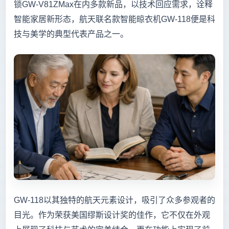
锁GW-V81ZMax在内多款新品，以技术回应需求，诠释
智能家居新形态，航天联名款智能晾衣机GW-118便是科
技与美学的典型代表产品之一。
GW-118以其独特的航天元素设计，吸引了众多参观者的
目光。作为荣获美国缪斯设计奖的佳作，它不仅在外观