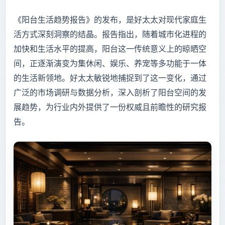
《阳台生活趋势报告》的发布，是好太太对现代家庭生
活方式深刻洞察的结晶。报告指出，随着城市化进程的
加快和生活水平的提高，阳台这一传统意义上的晾晒空
间，正逐渐演变为集休闲、娱乐、养宠等多功能于一体
的生活新领地。好太太敏锐地捕捉到了这一变化，通过
广泛的市场调研与数据分析，深入剖析了阳台空间的发
展趋势，为行业内外提供了一份权威且前瞻性的研究报
告。