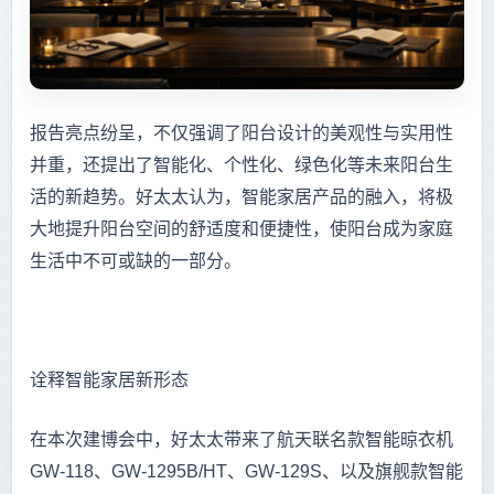
报告亮点纷呈，不仅强调了阳台设计的美观性与实用性
并重，还提出了智能化、个性化、绿色化等未来阳台生
活的新趋势。好太太认为，智能家居产品的融入，将极
大地提升阳台空间的舒适度和便捷性，使阳台成为家庭
生活中不可或缺的一部分。
诠释智能家居新形态
在本次建博会中，好太太带来了航天联名款智能晾衣机
GW-118、GW-1295B/HT、GW-129S、以及旗舰款智能