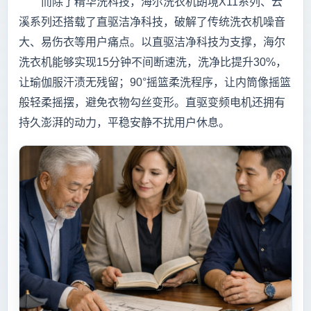
而除了精华洗科技，海尔洗衣机朗境X11系列、云
溪系列还搭载了直驱洁净科技，破解了传统洗衣机噪音
大、易伤衣等用户痛点。以直驱洁净科技为支撑，海尔
洗衣机能够实现15分钟不间断速洗，洗净比提升30%，
让瑜伽服汗渍无残留；90°摇篮柔洗程序，让内筒像摇篮
般轻柔摇摆，避免衣物勾丝变形。直驱变频电机还拥有
持久澎湃的动力，平稳安静不扰用户休息。