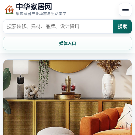
中华家居网
聚焦家居产业动态与生活美学
搜索
媒体入口
首页
家居资讯
家居风水
家居欣赏
时尚饰家
装修设计
家具知识
家居文化
家装攻略
创意家居