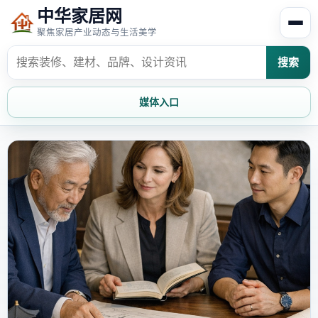
中华家居网
聚焦家居产业动态与生活美学
搜索
媒体入口
首页
家居资讯
家居风水
家居欣赏
时尚饰家
装修设计
家具知识
家居文化
家装攻略
创意家居