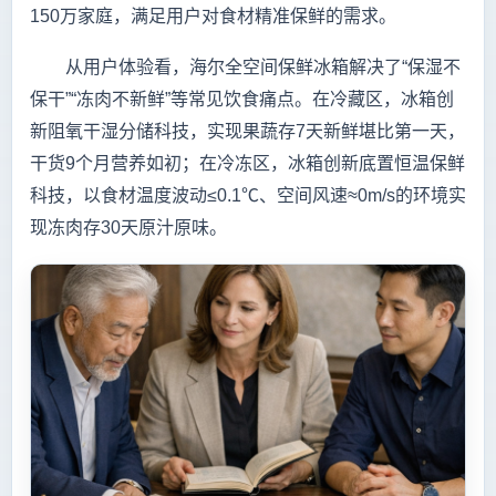
150万家庭，满足用户对食材精准保鲜的需求。
从用户体验看，海尔全空间保鲜冰箱解决了“保湿不
保干”“冻肉不新鲜”等常见饮食痛点。在冷藏区，冰箱创
新阻氧干湿分储科技，实现果蔬存7天新鲜堪比第一天，
干货9个月营养如初；在冷冻区，冰箱创新底置恒温保鲜
科技，以食材温度波动≤0.1℃、空间风速≈0m/s的环境实
现冻肉存30天原汁原味。