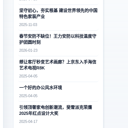
坚守初心，夯实根基 建设世界领先的中国
特色家装产业
2025-11-03
春节安防不缺位！王力安防以科技温度守
护团圆时刻
2026-01-23
想让客厅秒变艺术画廊？上京东入手海信
艺术电视R8K
2025-04-05
一个好的办公风水环境
2025-04-05
引领顶奢家电创新潮流，斐雪派克荣膺
2025年红点设计大奖
2025-04-17