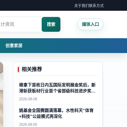
关于我们
联系方式
搜索
媒体入口
创意家居
相关推荐
继拿下首枚日内瓦国际发明展金奖后，新
港斩获板材行业首个省部级科技进步奖一
等奖，再攀国内外木业自主创新新高峰
2026-08-08
姚基金全国赛圆满落幕，水性科天“体育
+科技”公益模式再深化
2026-08-05