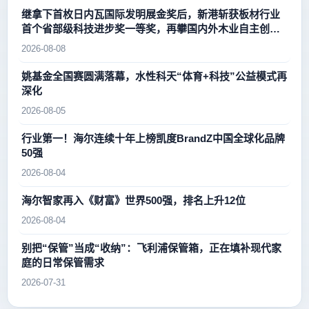
继拿下首枚日内瓦国际发明展金奖后，新港斩获板材行业
首个省部级科技进步奖一等奖，再攀国内外木业自主创新
新高峰
2026-08-08
姚基金全国赛圆满落幕，水性科天“体育+科技”公益模式再
深化
2026-08-05
行业第一！海尔连续十年上榜凯度BrandZ中国全球化品牌
50强
2026-08-04
海尔智家再入《财富》世界500强，排名上升12位
2026-08-04
别把“保管”当成“收纳”：飞利浦保管箱，正在填补现代家
庭的日常保管需求
2026-07-31