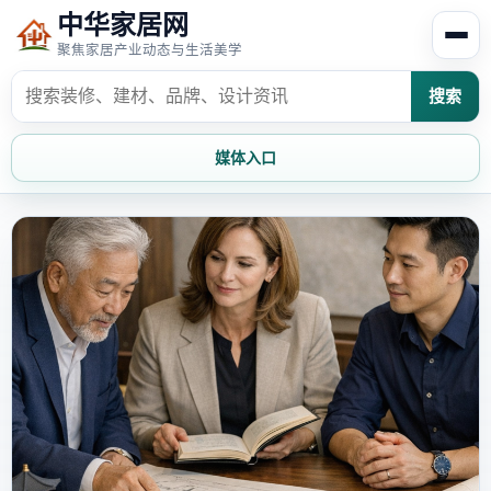
中华家居网
聚焦家居产业动态与生活美学
搜索
媒体入口
首页
家居资讯
家居风水
家居欣赏
时尚饰家
装修设计
家具知识
家居文化
家装攻略
创意家居