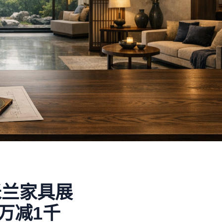
米兰家具展
1万减1千