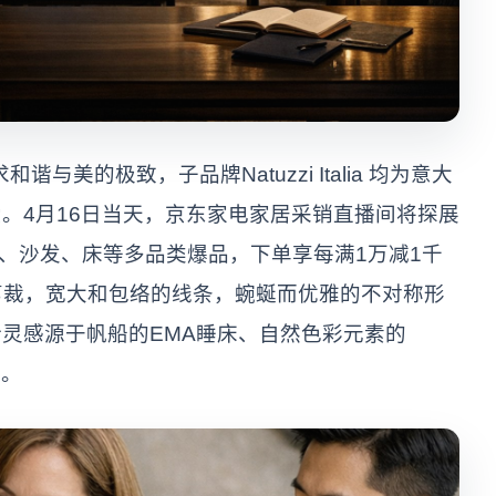
谐与美的极致，子品牌Natuzzi Italia 均为意大
。4月16日当天，京东家电家居采销直播间将探展
单椅、餐桌、沙发、床等多品类爆品，下单享每满1万减1千
典的剪裁，宽大和包络的线条，蜿蜒而优雅的不对称形
灵感源于帆船的EMA睡床、自然色彩元素的
征。