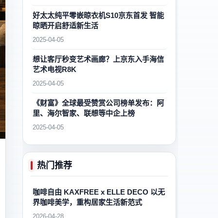
好太太纯平零嵌晾衣机S10京东首发 智能
晾晒开启舒适新生活
2025-04-05
想让客厅秒变艺术画廊？上京东入手海信
艺术电视R8K
2025-04-05
《财富》全球最受赞赏公司榜单发布：阿
里、海尔智家、联想等中企上榜
2025-04-05
热门推荐
咖啡自由 KAXFREE x ELLE DECO 以无
界咖啡美学，重构居家生活新范式
2026-04-28