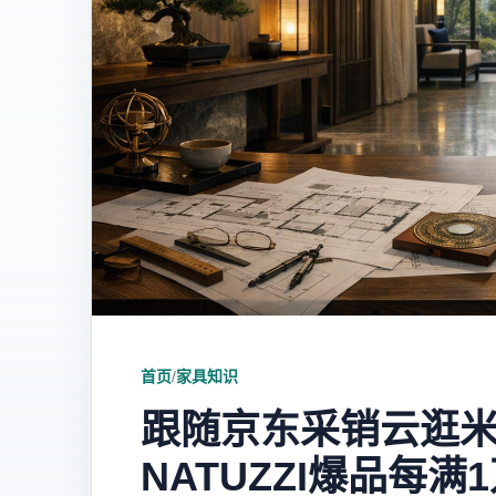
首页
/
家具知识
跟随京东采销云逛
NATUZZI爆品每满