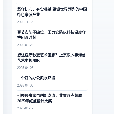
坚守初心，夯实根基 建设世界领先的中国
特色家装产业
2025-11-03
春节安防不缺位！王力安防以科技温度守
护团圆时刻
2026-01-23
想让客厅秒变艺术画廊？上京东入手海信
艺术电视R8K
2025-04-05
一个好的办公风水环境
2025-04-05
引领顶奢家电创新潮流，斐雪派克荣膺
2025年红点设计大奖
2025-04-17