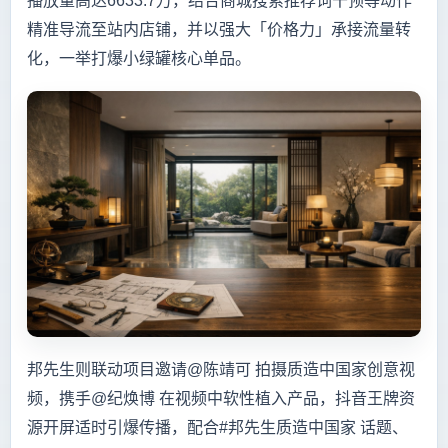
播放量高达6633.7万，结合商城搜索推荐词干预等动作
精准导流至站内店铺，并以强大「价格力」承接流量转
化，一举打爆小绿罐核心单品。
邦先生则联动项目邀请@陈靖可 拍摄质造中国家创意视
频，携手@纪焕博 在视频中软性植入产品，抖音王牌资
源开屏适时引爆传播，配合#邦先生质造中国家 话题、