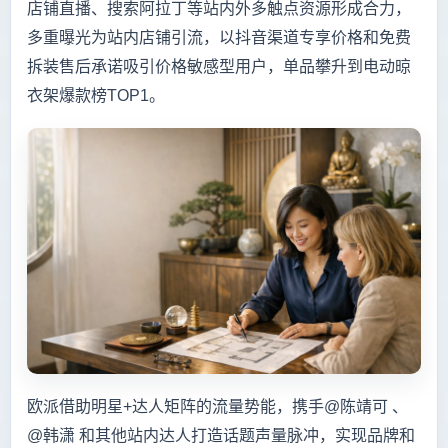
店铺直播、搜索阿拉丁等站内外多触点资源形成合力，
多重曝光为站内店铺引流，以抖音渠道专享价格和免费
拆装售后承诺吸引价格敏感型用户，单品攀升到电动晾
衣架爆款榜TOP1。
欧派借助明星+达人矩阵的流量势能，携手@陈靖可 、
@韩潇 和其他站内达人打造话题声量脉冲，实现品牌和