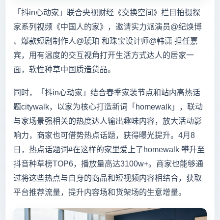
「抖in心动家」联合央视财经《交换空间》栏目拍摄探
家系列视频《中国人的家》，邀请实力派演员@纪焕博
、爆款短剧制作人@琥珀 和珠宝设计师@韩潇 担任嘉
宾，用有温度的交互视角打开生活方式达人的居家一
面，软性种草中国质造货品。
同时，「抖in心动家」结合春季家装节点和站内高热话
题citywalk，以家为核心打造新词「homewalk」，联动
与家场景强相关的热度达人输出趣味内容，放大活动影
响力，商家也可借势热点话题，获得曝光提升。4月8
日，热点话题词#在这样的家里爱上了homewalk 攀升至
抖音种草榜TOP6，播放量高达3100w+。商家也能够通
过将这些热点与自身的商品和短视频内容相结合，获取
平台推荐流量，提升内容场和货架场的生意增量。