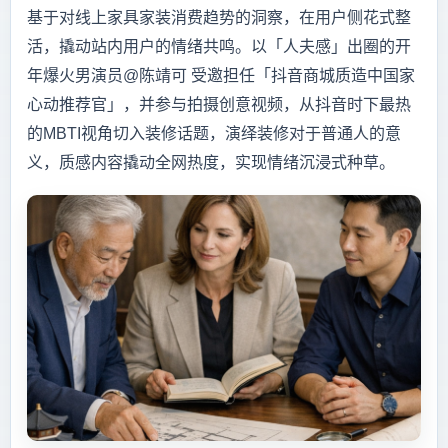
基于对线上家具家装消费趋势的洞察，在用户侧花式整
活，撬动站内用户的情绪共鸣。以「人夫感」出圈的开
年爆火男演员@陈靖可 受邀担任「抖音商城质造中国家
心动推荐官」，并参与拍摄创意视频，从抖音时下最热
的MBTI视角切入装修话题，演绎装修对于普通人的意
义，质感内容撬动全网热度，实现情绪沉浸式种草。