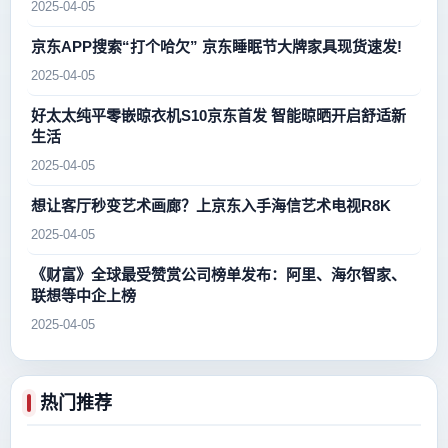
2025-04-05
京东APP搜索“打个哈欠” 京东睡眠节大牌家具现货速发!
2025-04-05
好太太纯平零嵌晾衣机S10京东首发 智能晾晒开启舒适新
生活
2025-04-05
想让客厅秒变艺术画廊？上京东入手海信艺术电视R8K
2025-04-05
《财富》全球最受赞赏公司榜单发布：阿里、海尔智家、
联想等中企上榜
2025-04-05
热门推荐