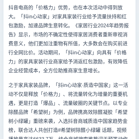
抖音电商的「价格力」优势，也在本次活动中得到放
大。「抖in心动家」对家具家装行业给予流量扶持和红
包激励，加速品牌生意转化。《家居行业2024年趋势报
告》显示，市场的不确定性使得家居消费者重新审视消
费意义，他们更加注重物有所值，大多数会在购买前进
行全网比价。活动期间，「抖in心动家」向具有「价格
力」的家具家装行业商家给予消返红包激励，有效降低
企业经营成本，全方位助推商家生意增长。
之于家具家装品牌，「抖in心动家·质造中国家」这一活
动不仅是释放「价格力」、将流量转化为增量的重要机
遇，更是打造「爆品」、流量破圈的关键节点。以专业
除醛品牌「希望树」为例，品牌携高效除醛凝胶「希望
树小绿罐」重磅来袭，入选抖音商城质造中国家趋势金
榜，联合达人共创打造#希望树除醛小绿罐 话题，视频