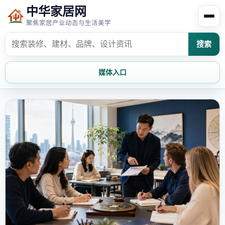
中华家居网
聚焦家居产业动态与生活美学
搜索
媒体入口
首页
家居资讯
家居风水
家居欣赏
时尚饰家
装修设计
家具知识
家居文化
家装攻略
创意家居