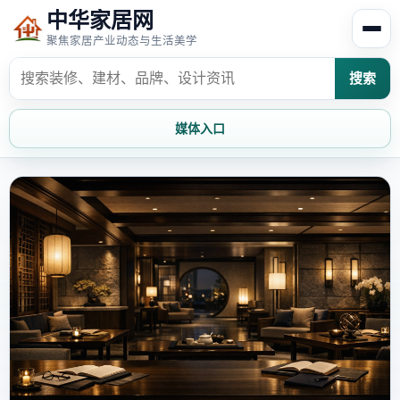
中华家居网
聚焦家居产业动态与生活美学
搜索
媒体入口
首页
家居资讯
家居风水
家居欣赏
时尚饰家
装修设计
家具知识
家居文化
家装攻略
创意家居