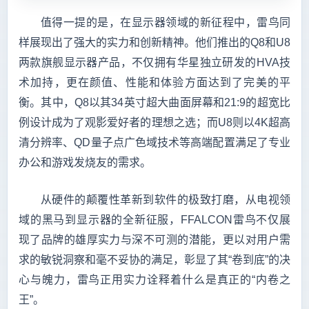
值得一提的是，在显示器领域的新征程中，雷鸟同
样展现出了强大的实力和创新精神。他们推出的Q8和U8
两款旗舰显示器产品，不仅拥有华星独立研发的HVA技
术加持，更在颜值、性能和体验方面达到了完美的平
衡。其中，Q8以其34英寸超大曲面屏幕和21:9的超宽比
例设计成为了观影爱好者的理想之选；而U8则以4K超高
清分辨率、QD量子点广色域技术等高端配置满足了专业
办公和游戏发烧友的需求。
从硬件的颠覆性革新到软件的极致打磨，从电视领
域的黑马到显示器的全新征服，FFALCON雷鸟不仅展
现了品牌的雄厚实力与深不可测的潜能，更以对用户需
求的敏锐洞察和毫不妥协的满足，彰显了其“卷到底”的决
心与魄力，雷鸟正用实力诠释着什么是真正的“内卷之
王”。