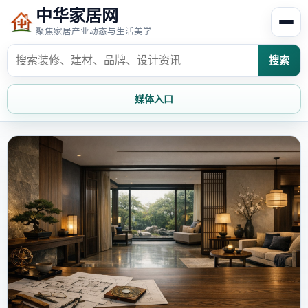
中华家居网
聚焦家居产业动态与生活美学
搜索
媒体入口
首页
家居资讯
家居风水
家居欣赏
时尚饰家
装修设计
家具知识
家居文化
家装攻略
创意家居