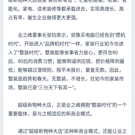
级新物种大店就是“装修新零售”，它要把硬装、软装、智
能化、家电、适老装修等都承载进去，实现高增长、高
占有率，催生企业做得更大更强。
业之峰董事长张钧表示，就像买电脑已经告别“攒机
时代”，开始进入“品牌机时代”一样，家装行业如今也进
入了“整装时代”。整装能够省事省力省心，更符合80
后、90后的消费习惯；能够倒逼供应链，把价格降到最
低；能够越过潜规则，按平米报价，童叟无欺。因此，
整装是趋势和春天。无整装，不增长，在如今的家装市
场，整装已是“三分天下有其一”。
超级新物种大店，正是业之峰拥抱“整装时代”的一个
重要载体，是与之相适应的新商业模式。
通过“超级新物种大店”这种新商业模式，还能让业之