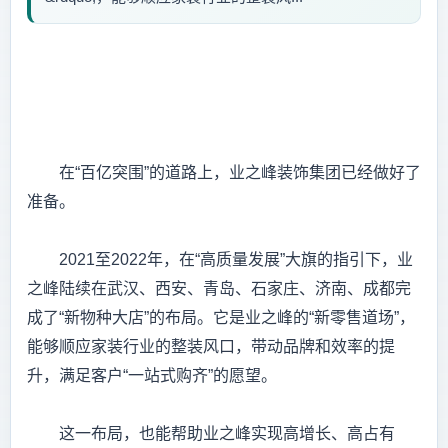
在“百亿突围”的道路上，业之峰装饰集团已经做好了
准备。
2021至2022年，在“高质量发展”大旗的指引下，业
之峰陆续在武汉、西安、青岛、石家庄、济南、成都完
成了“新物种大店”的布局。它是业之峰的“新零售道场”，
能够顺应家装行业的整装风口，带动品牌和效率的提
升，满足客户“一站式购齐”的愿望。
这一布局，也能帮助业之峰实现高增长、高占有