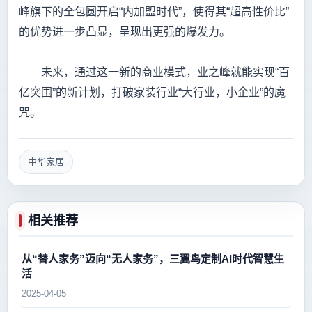
峰旗下的全包圆开启“内加盟时代”，使得其“超高性价比”
的优势进一步凸显，呈现出更强的爆发力。
未来，通过这一新的商业模式，业之峰就能实现“百
亿突围”的新计划，打破家装行业“大行业，小企业”的魔
咒。
中华家居
相关推荐
从“替人家务”迈向“无人家务”，三翼鸟定制AI时代智慧生
活
2025-04-05