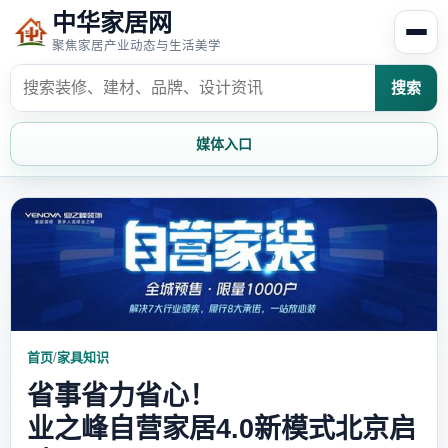
中华家居网
聚焦家居产业动态与生活美学
搜索
媒体入口
首页
家居资讯
家居风水
家居欣赏
时尚饰家
装修设计
首页
/
家具知识
家具知识
家居文化
省事省力省心！
业之峰自营家居4.0新模式北京启
家装攻略
创意家居