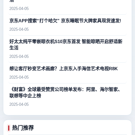
2025-04-05
京东APP搜索“打个哈欠” 京东睡眠节大牌家具现货速发!
2025-04-05
好太太纯平零嵌晾衣机S10京东首发 智能晾晒开启舒适新
生活
2025-04-05
想让客厅秒变艺术画廊？上京东入手海信艺术电视R8K
2025-04-05
《财富》全球最受赞赏公司榜单发布：阿里、海尔智家、
联想等中企上榜
2025-04-05
热门推荐