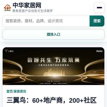
中华家居网
聚焦家居产业动态与生活美学
搜索
媒体入口
首页
家居资讯
家居风水
家居欣赏
时尚饰家
装修设计
家具知识
家居文化
首页
/
家居资讯
三翼鸟：60+地产商，200+社区
家装攻略
创意家居