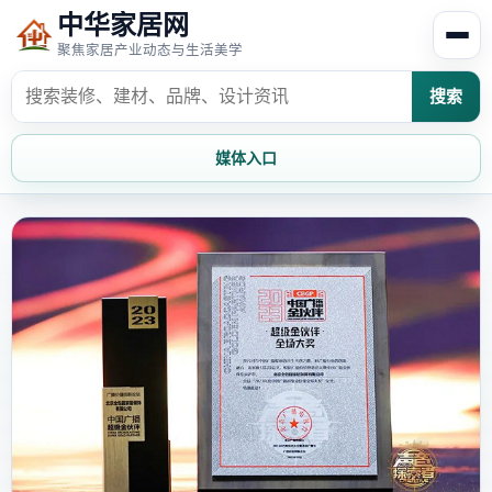
中华家居网
聚焦家居产业动态与生活美学
搜索
媒体入口
首页
家居资讯
家居风水
家居欣赏
时尚饰家
装修设计
家具知识
家居文化
家装攻略
创意家居