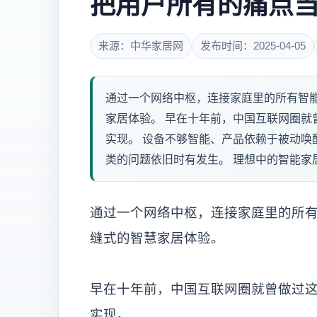
把用户所有的痛点
来源：中华家居网
发布时间：2025-04-05
通过一个网络中枢，连接家庭里的所有智
家居体验。 早在十年前，中国互联网圈就
实现。 设备不够智能、产品依赖于被动唤醒、不同
类的问题依旧时有发生。 理想中的智能家居
通过一个网络中枢，连接家庭里的所
缝式的智慧家居体验。
早在十年前，中国互联网圈就曾做过
实现。