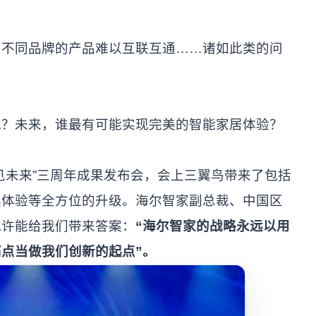
、不同品牌的产品难以互联互通……诸如此类的问
地？未来，谁最有可能实现完美的智能家居体验？
 见未来”三周年成果发布会，会上三翼鸟带来了包括
具体验等全方位的升级。海尔智家副总裁、中国区
或许能给我们带来答案：
“海尔智家的战略永远以用
点当做我们创新的起点”。