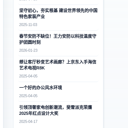
坚守初心，夯实根基 建设世界领先的中国
特色家装产业
2025-11-03
春节安防不缺位！王力安防以科技温度守
护团圆时刻
2026-01-23
想让客厅秒变艺术画廊？上京东入手海信
艺术电视R8K
2025-04-05
一个好的办公风水环境
2025-04-05
引领顶奢家电创新潮流，斐雪派克荣膺
2025年红点设计大奖
2025-04-17