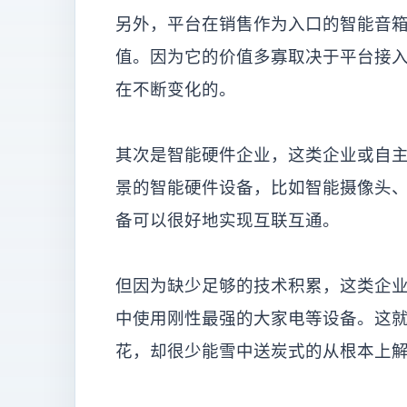
另外，平台在销售作为入口的智能音
值。因为它的价值多寡取决于平台接
在不断变化的。
其次是智能硬件企业，这类企业或自
景的智能硬件设备，比如智能摄像头
备可以很好地实现互联互通。
但因为缺少足够的技术积累，这类企
中使用刚性最强的大家电等设备。这
花，却很少能雪中送炭式的从根本上