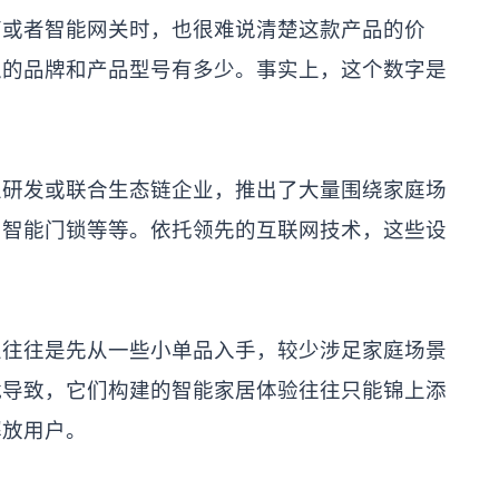
箱或者智能网关时，也很难说清楚这款产品的价
入的品牌和产品型号有多少。事实上，这个数字是
主研发或联合生态链企业，推出了大量围绕家庭场
、智能门锁等等。依托领先的互联网技术，这些设
业往往是先从一些小单品入手，较少涉足家庭场景
就导致，它们构建的智能家居体验往往只能锦上添
解放用户。