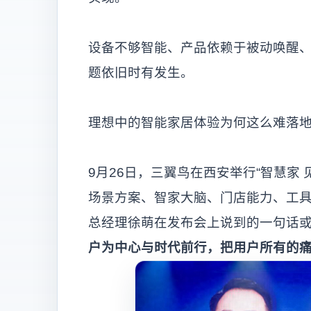
设备不够智能、产品依赖于被动唤醒
题依旧时有发生。
理想中的智能家居体验为何这么难落
9月26日，三翼鸟在西安举行“智慧家
场景方案、智家大脑、门店能力、工
总经理徐萌在发布会上说到的一句话
户为中心与时代前行，把用户所有的痛