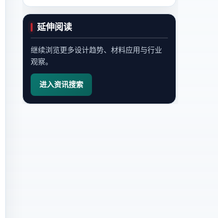
延伸阅读
继续浏览更多设计趋势、材料应用与行业
观察。
进入资讯搜索