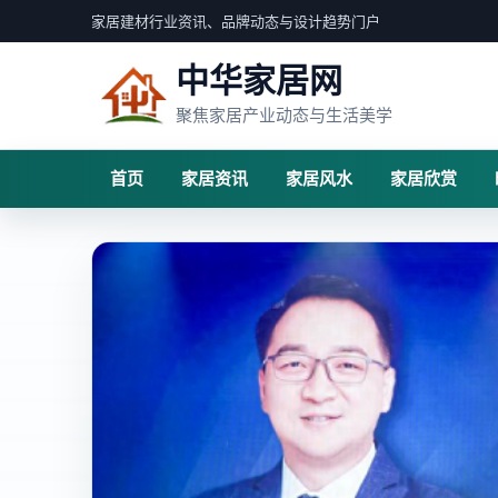
家居建材行业资讯、品牌动态与设计趋势门户
中华家居网
聚焦家居产业动态与生活美学
首页
家居资讯
家居风水
家居欣赏