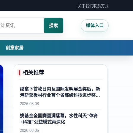
关于我们
联系方式
搜索
媒体入口
创意家居
相关推荐
继拿下首枚日内瓦国际发明展金奖后，新
港斩获板材行业首个省部级科技进步奖一
等奖，再攀国内外木业自主创新新高峰
2026-08-08
姚基金全国赛圆满落幕，水性科天“体育
+科技”公益模式再深化
2026-08-05