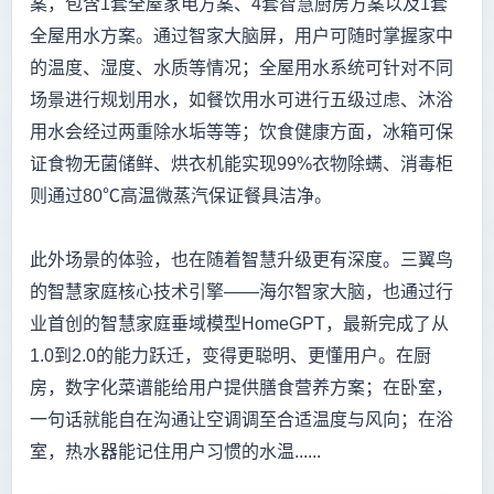
案，包含1套全屋家电方案、4套智慧厨房方案以及1套
全屋用水方案。通过智家大脑屏，用户可随时掌握家中
的温度、湿度、水质等情况；全屋用水系统可针对不同
场景进行规划用水，如餐饮用水可进行五级过虑、沐浴
用水会经过两重除水垢等等；饮食健康方面，冰箱可保
证食物无菌储鲜、烘衣机能实现99%衣物除螨、消毒柜
则通过80℃高温微蒸汽保证餐具洁净。
此外场景的体验，也在随着智慧升级更有深度。三翼鸟
的智慧家庭核心技术引擎——海尔智家大脑，也通过行
业首创的智慧家庭垂域模型HomeGPT，最新完成了从
1.0到2.0的能力跃迁，变得更聪明、更懂用户。在厨
房，数字化菜谱能给用户提供膳食营养方案；在卧室，
一句话就能自在沟通让空调调至合适温度与风向；在浴
室，热水器能记住用户习惯的水温......