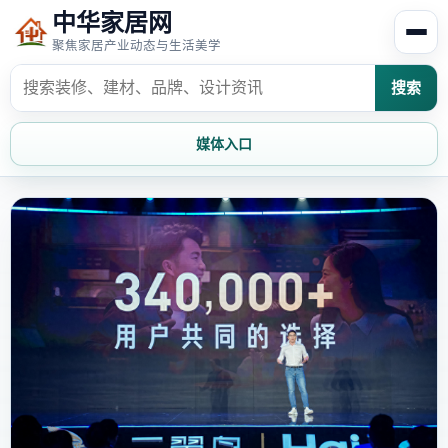
中华家居网
聚焦家居产业动态与生活美学
搜索
媒体入口
首页
家居资讯
家居风水
家居欣赏
时尚饰家
装修设计
家具知识
家居文化
家装攻略
创意家居