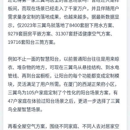
还记得第一家三翼鸟店里的智慧场景吗？曾经还只是样
板间，而现在场景已经走入了千家万户，并且伴随用户
需求量身定制的落地成果，也越来越多。据最新数据显
示，仅2023年三翼鸟就落地了8400套厨下用水方案、
9279套厨房平嵌方案、31307套舒适健康空气方案、
19716套阳台三筒方案。
例如不止一面的智慧阳台，以前普通阳台往往是用来晾
衣、堆杂物的地方，可现在三翼鸟从悬挂结构、到水电
管线、再到台盆橱柜，让阳台的每个功能都变成定制模
块，灵活满足了用户所需。在厦门的西湖正荣府小区，
三翼鸟为105户家庭定制了个性化的阳台场景方案，有
47户家庭在体验过阳台场景之后，更进一步选择了三翼
鸟全屋智慧场景。
再看全屋空气方案，围绕不同家庭、不同人去对居家空