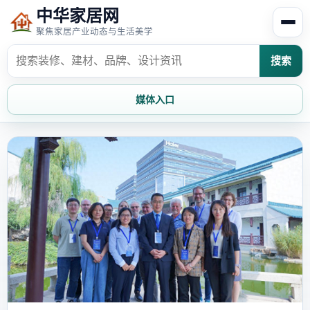
中华家居网
聚焦家居产业动态与生活美学
搜索
媒体入口
首页
家居资讯
家居风水
家居欣赏
时尚饰家
装修设计
家具知识
家居文化
家装攻略
创意家居