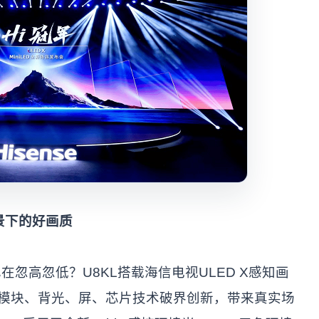
场景下的好画质
忽高忽低？U8KL搭载海信电视ULED X感知画
模块、背光、屏、芯片技术破界创新，带来真实场