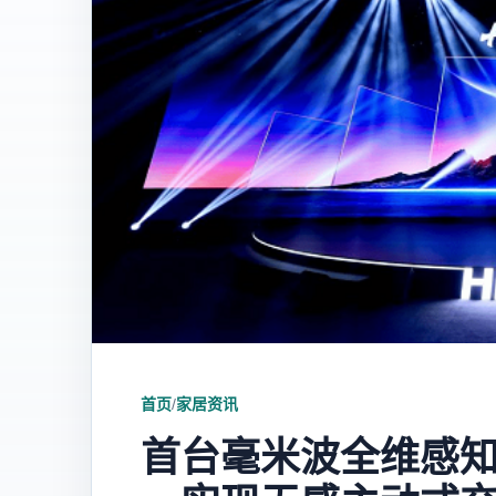
首页
/
家居资讯
首台毫米波全维感知M