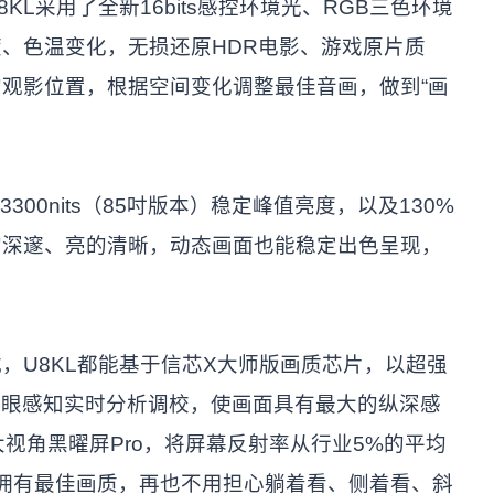
L采用了全新16bits感控环境光、RGB三色环境
、色温变化，无损还原HDR电影、游戏原片质
观影位置，根据空间变化调整最佳音画，做到“画
 3300nits（85吋版本）稳定峰值亮度，以及130%
的深邃、亮的清晰，动态画面也能稳定出色呈现，
，U8KL都能基于信芯X大师版画质芯片，以超强
人眼感知实时分析调校，使画面具有最大的纵深感
大视角黑曜屏Pro，将屏幕反射率从行业5%的平均
都拥有最佳画质，再也不用担心躺着看、侧着看、斜