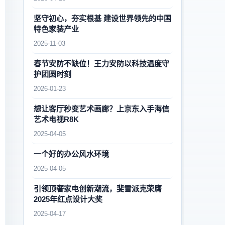
坚守初心，夯实根基 建设世界领先的中国
特色家装产业
2025-11-03
春节安防不缺位！王力安防以科技温度守
护团圆时刻
2026-01-23
想让客厅秒变艺术画廊？上京东入手海信
艺术电视R8K
2025-04-05
一个好的办公风水环境
2025-04-05
引领顶奢家电创新潮流，斐雪派克荣膺
2025年红点设计大奖
2025-04-17