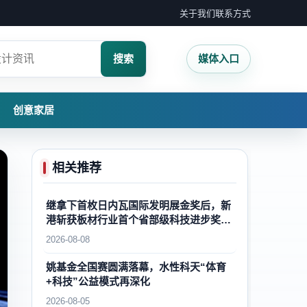
关于我们
联系方式
搜索
媒体入口
创意家居
相关推荐
继拿下首枚日内瓦国际发明展金奖后，新
港斩获板材行业首个省部级科技进步奖一
等奖，再攀国内外木业自主创新新高峰
2026-08-08
姚基金全国赛圆满落幕，水性科天“体育
+科技”公益模式再深化
2026-08-05