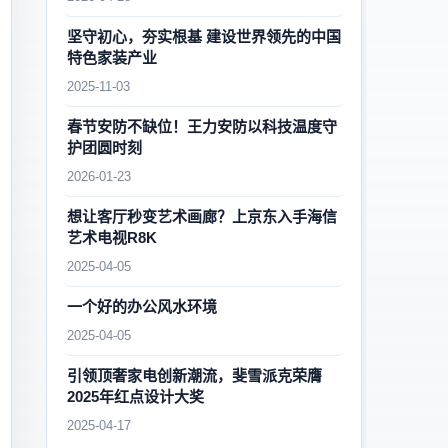
坚守初心，夯实根基 建设世界领先的中国
特色家装产业
2025-11-03
春节安防不缺位！王力安防以科技温度守
护团圆时刻
2026-01-23
想让客厅秒变艺术画廊？上京东入手海信
艺术电视R8K
2025-04-05
一个好的办公风水环境
2025-04-05
引领顶奢家电创新潮流，斐雪派克荣膺
2025年红点设计大奖
2025-04-17