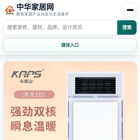
中华家居网
聚焦家居产业动态与生活美学
搜索
媒体入口
首页
家居资讯
家居风水
家居欣赏
时尚饰家
装修设计
家具知识
家居文化
家装攻略
创意家居